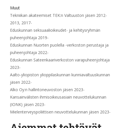
Muut
Tekniikan akateemiset TEK:n Valtuuston jäsen 2012-
2013, 2017-
Eduskunnan seksuaalioikeudet- ja kehitysryhmän
puheenjohtaja 2019-
Eduskunnan Nuorten puolella -verkoston perustaja ja
puheenjohtaja 2022-
Eduskunnan Sateenkaariverkoston varapuheenjohtaja
2023-
Aalto-yliopiston ylioppilaskunnan kunniavaltuuskunnan
jäsen 2022-
Alko Oy:n hallintoneuvoston jäsen 2023-
Kansainvälisten ihmisoikeusasiain neuvottelukunnan
(IONK) jäsen 2023-
Mielenterveyspoliittisen neuvottelukunnan jäsen 2023-
Aiemmat tehtävät