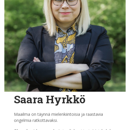
Saara Hyrkkö
Maailma on täynnä mielenkiintoisia ja raastavia
ongelmia ratkottavaksi.