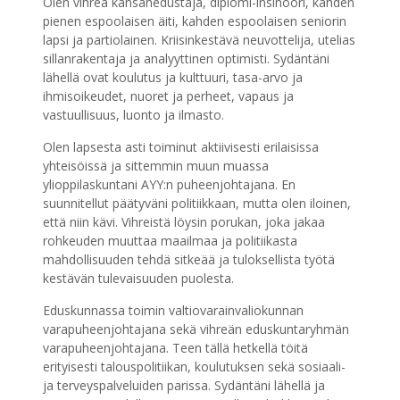
Olen vihreä kansanedustaja, diplomi-insinööri, kahden
pienen espoolaisen äiti, kahden espoolaisen seniorin
lapsi ja partiolainen. Kriisinkestävä neuvottelija, utelias
sillanrakentaja ja analyyttinen optimisti. Sydäntäni
lähellä ovat koulutus ja kulttuuri, tasa-arvo ja
ihmisoikeudet, nuoret ja perheet, vapaus ja
vastuullisuus, luonto ja ilmasto.
Olen lapsesta asti toiminut aktiivisesti erilaisissa
yhteisöissä ja sittemmin muun muassa
ylioppilaskuntani AYY:n puheenjohtajana. En
suunnitellut päätyväni politiikkaan, mutta olen iloinen,
että niin kävi. Vihreistä löysin porukan, joka jakaa
rohkeuden muuttaa maailmaa ja politiikasta
mahdollisuuden tehdä sitkeää ja tuloksellista työtä
kestävän tulevaisuuden puolesta.
Eduskunnassa toimin valtiovarainvaliokunnan
varapuheenjohtajana sekä vihreän eduskuntaryhmän
varapuheenjohtajana. Teen tällä hetkellä töitä
erityisesti talouspolitiikan, koulutuksen sekä sosiaali-
ja terveyspalveluiden parissa. Sydäntäni lähellä ja