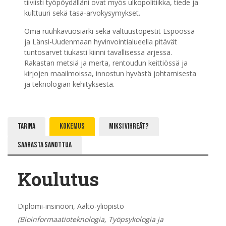
tiiviisti työpöydälläni ovat myös ulkopolitiikka, tiede ja
kulttuuri sekä tasa-arvokysymykset.
Oma ruuhkavuosiarki sekä valtuustopestit Espoossa
ja Länsi-Uudenmaan hyvinvointialueella pitävät
tuntosarvet tiukasti kiinni tavallisessa arjessa.
Rakastan metsiä ja merta, rentoudun keittiössä ja
kirjojen maailmoissa, innostun hyvästä johtamisesta
ja teknologian kehityksestä.
TARINA
Kokemus
MIKSI VIHREÄT?
SAARASTA SANOTTUA
Koulutus
Diplomi-insinööri, Aalto-yliopisto
(Bioinformaatioteknologia, Työpsykologia ja