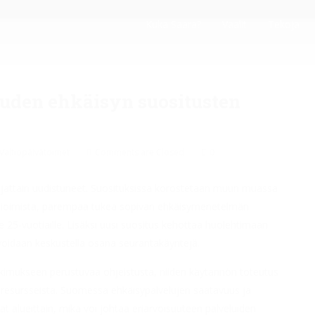
Kuka Saara?
Vaalit
Tekoja
uden ehkäisyn suositusten
Valtiopäivätoimet
Comments are Closed
0
ljattain uudistuneet. Suosituksissa korostetaan muun muassa
mioimista, parempaa tukea sopivan ehkäisymenetelmän
 25-vuotiaille. Lisäksi uusi suositus kehottaa huolehtimaan
ä voidaan keskustella osana seurantakäyntejä.
tkimukseen perustuvaa ohjeistusta, niiden käytännön toteutus
on resursseista. Suomessa ehkäisypalvelujen saatavuus ja
 alueittain, mikä voi johtaa eriarvoisuuteen palveluiden