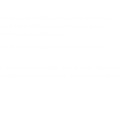
 eivät jää vain suosituksiksi, vaan että ne myös otetaan
telmää. Tämä edellyttää riittävää ohjeistusta ja tukea
set toteutuvat eri puolilla maata.
en 27 §:ään viitaten esitän asianomaisen ministerin
ueet toimeenpanevat raskauden ehkäisyn uudet Käypä hoito -
situsten mukaiset palvelut ovat kaikkien niitä tarvitsevien