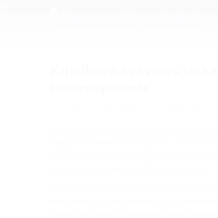
Kirjallinen kysymys raska
toimeenpanosta
26.2.2025
Saara Hyrkkö
Hyvinvointi
,
Tasa-arvo
,
Raskauden ehkäisyn Käypä hoito -suositukset ovat hi
ehkäisymenetelmien haittavaikutusten vakavaa huo
valintaan sekä maksuttoman ehkäisyn tarjoamista alle
siitä, että perhesuunnitteluun liittyvistä kysymyksist
Vaikka Käypä hoito -suositukset tarjoavat tärkeää tu
riippuu pitkälti hyvinvointialueista ja terveydenhuoll
maksuttoman ehkäisyn tarjoaminen nuorille vaihtelevat