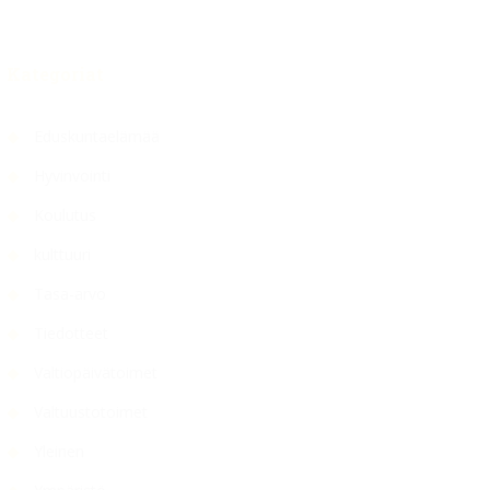
Kategoriat
Eduskuntaelämää
Hyvinvointi
Koulutus
kulttuuri
Tasa-arvo
Tiedotteet
Valtiopäivätoimet
Valtuustotoimet
Yleinen