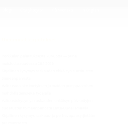
Blogi
Ota yhteyttä
På svenska
In English
Uusimmat kirjoitukset
Porkkalan palautuksesta 70 vuotta — puhe
muistotilaisuudessa 26.1.2026
Kirjallinen kysymys raskauden ehkäisyn suositusten
toimeenpanosta
Valtuustoaloite imetyksen ja maidon pumppaamisen
mahdollistamiseksi työajalla
Valtuustokysymys raskauden ehkäisyn päivitettyjen
suositusten toimeenpanosta Länsi-Uudellamaalla
Kirjallinen kysymys raskaus- ja perhevapaasyrjintään
puuttumisesta