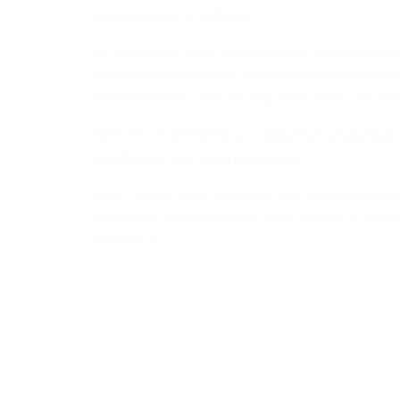
saatavuudessa ja laadussa.
On tärkeää varmistaa, että uusimmat hoitosuositukset
osaksi hyvinvointialueiden käytäntöjä ja palvelujärjes
hyvinvointialueille sekä sen seurantaa, miten suosituk
Edellä olevan perusteella ja eduskunnan työjärjestyks
vastattavaksi seuraavan kysymyksen:
Miten hallitus aikoo varmistaa, että hyvinvointial
suositukset yhdenvertaisesti koko maassa ja että suo
saatavilla?