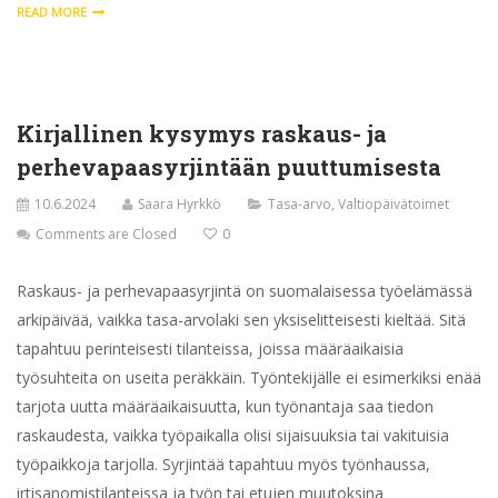
READ MORE
Kirjallinen kysymys raskaus- ja
perhevapaasyrjintään puuttumisesta
10.6.2024
Saara Hyrkkö
Tasa-arvo
,
Valtiopäivätoimet
Comments are Closed
0
Raskaus- ja perhevapaasyrjintä on suomalaisessa työelämässä
arkipäivää, vaikka tasa-arvolaki sen yksiselitteisesti kieltää. Sitä
tapahtuu perinteisesti tilanteissa, joissa määräaikaisia
työsuhteita on useita peräkkäin. Työntekijälle ei esimerkiksi enää
tarjota uutta määräaikaisuutta, kun työnantaja saa tiedon
raskaudesta, vaikka työpaikalla olisi sijaisuuksia tai vakituisia
työpaikkoja tarjolla. Syrjintää tapahtuu myös työnhaussa,
irtisanomistilanteissa ja työn tai etujen muutoksina