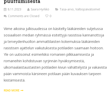
puuttumisesta
8.11.2023
Saara Hyrkkö
Tasa-arvo
,
Valtiopäivätoimet
Comments are Closed
0
Viime aikoina julkisuudessa on käsitelty lääkäreiden suljetussa
sosiaalisen median ryhmässä esitettyjä rasistisia kannanottoja
ja terveydenhuollon ammattilaisten kokemuksia lääkäreiden
rasistisen ajattelun vaikutuksesta potilaiden saamaan hoitoon.
Yle on uutisoinut esimerkiksi romanien pilkkaamisesta ja
romaneihin kohdistuvan syrjinnän hyväksymisestä,
ulkomaalaistaustaisten potilaiden kivun vähättelystä ja vakavista
pään vammoista kärsineen potilaan pään kuvauksen tarpeen
kiistämisestä.
READ MORE