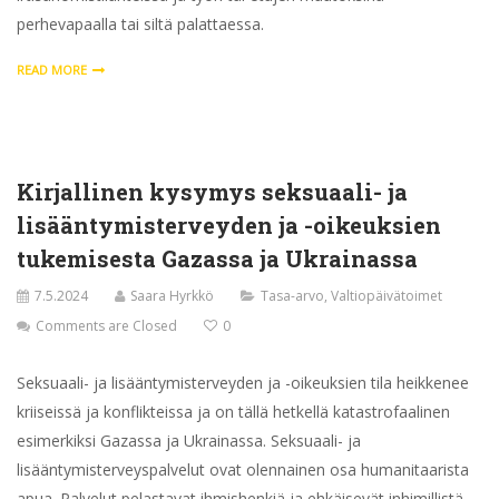
perhevapaalla tai siltä palattaessa.
READ MORE
Kirjallinen kysymys seksuaali- ja
lisääntymisterveyden ja -oikeuksien
tukemisesta Gazassa ja Ukrainassa
7.5.2024
Saara Hyrkkö
Tasa-arvo
,
Valtiopäivätoimet
Comments are Closed
0
Seksuaali- ja lisääntymisterveyden ja -oikeuksien tila heikkenee
kriiseissä ja konflikteissa ja on tällä hetkellä katastrofaalinen
esimerkiksi Gazassa ja Ukrainassa. Seksuaali- ja
lisääntymisterveyspalvelut ovat olennainen osa humanitaarista
apua. Palvelut pelastavat ihmishenkiä ja ehkäisevät inhimillistä