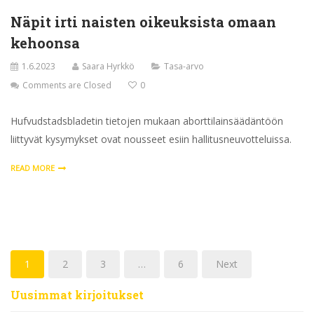
Näpit irti naisten oikeuksista omaan
kehoonsa
1.6.2023
Saara Hyrkkö
Tasa-arvo
Comments are Closed
0
Hufvudstadsbladetin tietojen mukaan aborttilainsäädäntöön
liittyvät kysymykset ovat nousseet esiin hallitusneuvotteluissa.
READ MORE
1
2
3
…
6
Next
Uusimmat kirjoitukset