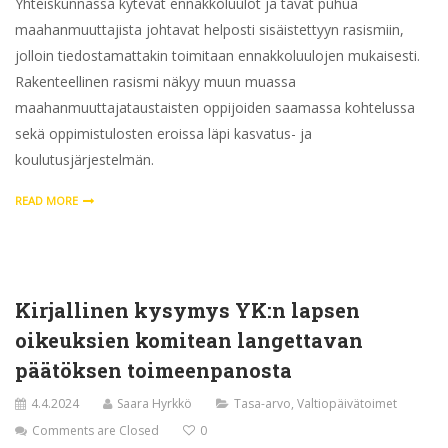
Yhteiskunnassa kytevät ennakkoluulot ja tavat puhua
maahanmuuttajista johtavat helposti sisäistettyyn rasismiin,
jolloin tiedostamattakin toimitaan ennakkoluulojen mukaisesti.
Rakenteellinen rasismi näkyy muun muassa
maahanmuuttajataustaisten oppijoiden saamassa kohtelussa
sekä oppimistulosten eroissa läpi kasvatus- ja
koulutusjärjestelmän.
READ MORE
Kirjallinen kysymys YK:n lapsen
oikeuksien komitean langettavan
päätöksen toimeenpanosta
4.4.2024
Saara Hyrkkö
Tasa-arvo
,
Valtiopäivätoimet
Comments are Closed
0