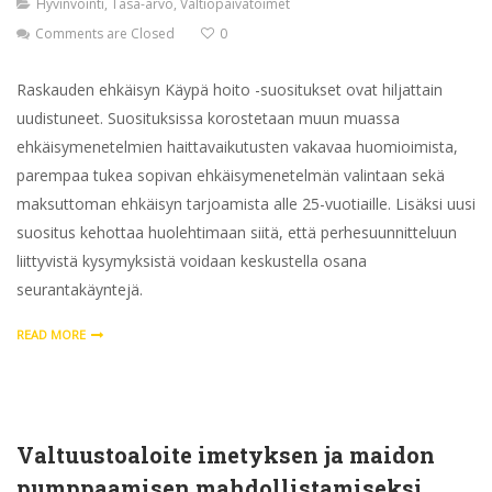
Hyvinvointi
,
Tasa-arvo
,
Valtiopäivätoimet
Comments are Closed
0
Raskauden ehkäisyn Käypä hoito -suositukset ovat hiljattain
uudistuneet. Suosituksissa korostetaan muun muassa
ehkäisymenetelmien haittavaikutusten vakavaa huomioimista,
parempaa tukea sopivan ehkäisymenetelmän valintaan sekä
maksuttoman ehkäisyn tarjoamista alle 25-vuotiaille. Lisäksi uusi
suositus kehottaa huolehtimaan siitä, että perhesuunnitteluun
liittyvistä kysymyksistä voidaan keskustella osana
seurantakäyntejä.
READ MORE
Valtuustoaloite imetyksen ja maidon
pumppaamisen mahdollistamiseksi