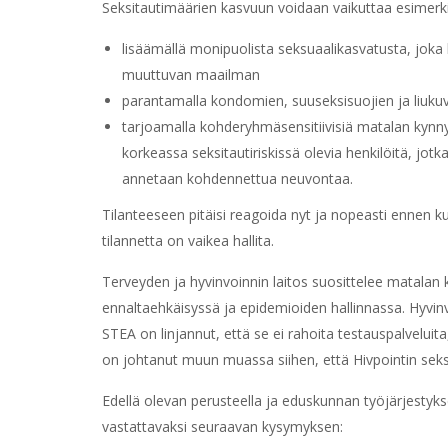
Seksitautimäärien kasvuun voidaan vaikuttaa esimerk
lisäämällä monipuolista seksuaalikasvatusta, joka 
muuttuvan maailman
parantamalla kondomien, suuseksisuojien ja liuku
tarjoamalla kohderyhmäsensitiivisiä matalan kynnyk
korkeassa seksitautiriskissä olevia henkilöitä, jot
annetaan kohdennettua neuvontaa.
Tilanteeseen pitäisi reagoida nyt ja nopeasti ennen k
tilannetta on vaikea hallita.
Terveyden ja hyvinvoinnin laitos suosittelee matalan 
ennaltaehkäisyssä ja epidemioiden hallinnassa. Hyvinv
STEA on linjannut, että se ei rahoita testauspalveluita
on johtanut muun muassa siihen, että Hivpointin seksi
Edellä olevan perusteella ja eduskunnan työjärjestyk
vastattavaksi seuraavan kysymyksen: