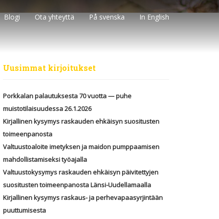
Blogi
Ota yhteyttä
På svenska
In English
Uusimmat kirjoitukset
Porkkalan palautuksesta 70 vuotta — puhe
muistotilaisuudessa 26.1.2026
Kirjallinen kysymys raskauden ehkäisyn suositusten
toimeenpanosta
Valtuustoaloite imetyksen ja maidon pumppaamisen
mahdollistamiseksi työajalla
Valtuustokysymys raskauden ehkäisyn päivitettyjen
suositusten toimeenpanosta Länsi-Uudellamaalla
Kirjallinen kysymys raskaus- ja perhevapaasyrjintään
puuttumisesta