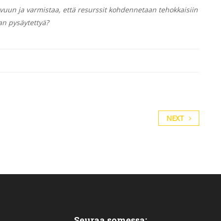
svuun ja varmistaa, että resurssit kohdennetaan tehokkaisiin
an pysäytettyä?
NEXT
Seuraa somessa: