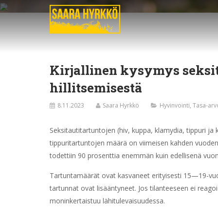
Kirjallinen kysymys seksi
hillitsemisestä
8.11.2023
Saara Hyrkkö
Hyvinvointi
,
Tasa-arv
Seksitautitartuntojen (hiv, kuppa, klamydia, tippuri j
tippuritartuntojen määrä on viimeisen kahden vuoden 
todettiin 90 prosenttia enemmän kuin edellisenä vuo
Tartuntamäärät ovat kasvaneet erityisesti 15—19-vuoti
tartunnat ovat lisääntyneet. Jos tilanteeseen ei reag
moninkertaistuu lähitulevaisuudessa.