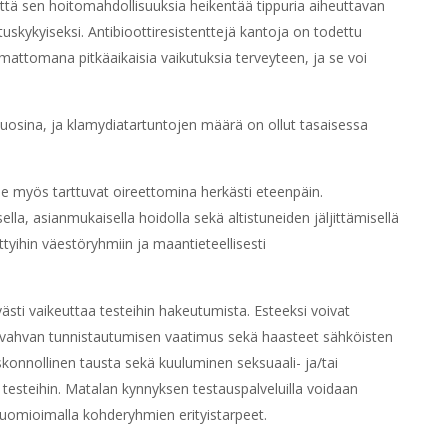
 että sen hoitomahdollisuuksia heikentää tippuria aiheuttavan
tuskykyiseksi. Antibioottiresistenttejä kantoja on todettu
amattomana pitkäaikaisia vaikutuksia terveyteen, ja se voi
vuosina, ja klamydiatartuntojen määrä on ollut tasaisessa
ne myös tarttuvat oireettomina herkästi eteenpäin.
lla, asianmukaisella hoidolla sekä altistuneiden jäljittämisellä
ttyihin väestöryhmiin ja maantieteellisesti
västi vaikeuttaa testeihin hakeutumista. Esteeksi voivat
to, vahvan tunnistautumisen vaatimus sekä haasteet sähköisten
skonnollinen tausta sekä kuuluminen seksuaali- ja/tai
steihin. Matalan kynnyksen testauspalveluilla voidaan
n huomioimalla kohderyhmien erityistarpeet.