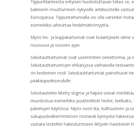
Tippuritilanteesta erityisen huolestuttavan tekee se,
bakteerin muuttuminen nykyisille antibiooteille vastus
Euroopassa. Tippuritartunnalla voi olla varsinkin hoit
esimerkiksi aiheuttaa hedelmättömyyttä.
Myös hiv- ja kuppatartunnat ovat lisääntyneet viime 
nousussa ja vuosien ajan.
Seksitautitartunnat ovat useimmiten oireettomia, ja 
Seksitautitartuntojen ehkäisyssä varhaisella testaamise
on keskeinen rooli. Seksitautitartunnat painottuvat tie
pääkaupunkiseudulle.
Seksitauteihin liitetty stigma ja häpeä voivat merkittä
muodostua esimerkiksi puutteelliset tiedot, kielitai
palvelujen käytössä. Myös nuori ikä, kulttuurinen ja u
sukupuolivähemmistöön nostavat kynnystä hakeutua te
vastata testeihin hakeutumiseen liittyviin haasteisii