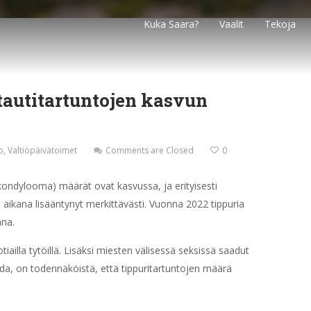
Kuka Saara?
Vaalit
Tekoja
tautitartuntojen kasvun
o
,
Valtiopäivätoimet
Comments are Closed
0
a kondylooma) määrät ovat kasvussa, ja erityisesti
aikana lisääntynyt merkittävästi. Vuonna 2022 tippuria
nna.
ailla tytöillä. Lisäksi miesten välisessä seksissä saadut
oida, on todennäköistä, että tippuritartuntojen määrä