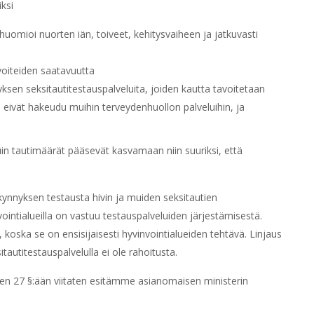
iksi
huomioi nuorten iän, toiveet, kehitysvaiheen ja jatkuvasti
voiteiden saatavuutta
sen seksitautitestauspalveluita, joiden kautta tavoitetaan
ka eivät hakeudu muihin terveydenhuollon palveluihin, ja
uin tautimäärät pääsevät kasvamaan niin suuriksi, että
kynnyksen testausta hivin ja muiden seksitautien
ointialueilla on vastuu testauspalveluiden järjestämisestä.
, koska se on ensisijaisesti hyvinvointialueiden tehtävä. Linjaus
tautitestauspalvelulla ei ole rahoitusta.
sen 27 §:ään viitaten esitämme asianomaisen ministerin