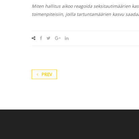
Miten hallitus aikoo reagoida seksitautimäärien ka
toimenpiteisiin, joilla tartuntamäärien kasvu saada
PREV