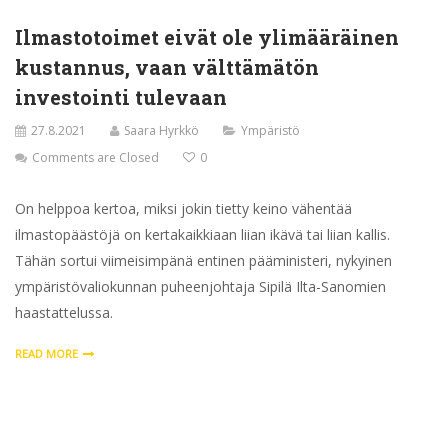
Ilmastotoimet eivät ole ylimääräinen
kustannus, vaan välttämätön
investointi tulevaan
27.8.2021
Saara Hyrkkö
Ympäristö
Comments are Closed
0
On helppoa kertoa, miksi jokin tietty keino vähentää
ilmastopäästöjä on kertakaikkiaan liian ikävä tai liian kallis.
Tähän sortui viimeisimpänä entinen pääministeri, nykyinen
ympäristövaliokunnan puheenjohtaja Sipilä Ilta-Sanomien
haastattelussa.
READ MORE