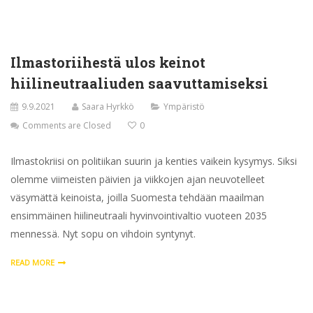
Ilmastoriihestä ulos keinot
hiilineutraaliuden saavuttamiseksi
9.9.2021
Saara Hyrkkö
Ympäristö
Comments are Closed
0
Ilmastokriisi on politiikan suurin ja kenties vaikein kysymys. Siksi
olemme viimeisten päivien ja viikkojen ajan neuvotelleet
väsymättä keinoista, joilla Suomesta tehdään maailman
ensimmäinen hiilineutraali hyvinvointivaltio vuoteen 2035
mennessä. Nyt sopu on vihdoin syntynyt.
READ MORE