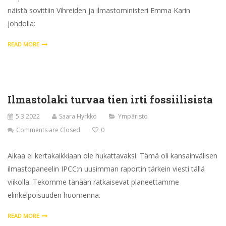
näistä sovittiin Vihreiden ja ilmastoministeri Emma Karin
johdolla:
READ MORE
Ilmastolaki turvaa tien irti fossiilisista
5.3.2022
Saara Hyrkkö
Ympäristö
Comments are Closed
0
Aikaa ei kertakaikkiaan ole hukattavaksi. Tämä oli kansainvälisen
ilmastopaneelin IPCC:n uusimman raportin tärkein viesti tällä
viikolla. Tekomme tänään ratkaisevat planeettamme
elinkelpoisuuden huomenna.
READ MORE