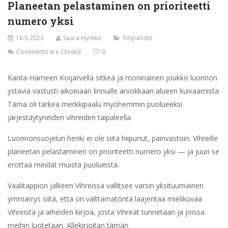
Planeetan pelastaminen on prioriteetti
numero yksi
18.5.2023
Saara Hyrkkö
Ympäristö
Comments are Closed
0
Kanta-Hämeen Koijärvellä sitkeä ja moninainen joukko luonnon
ystäviä vastusti aikoinaan linnuille arvokkaan alueen kuivaamista.
Tämä oli tärkeä merkkipaalu myöhemmin puolueeksi
järjestäytyneiden vihreiden taipaleella.
Luonnonsuojelun henki ei ole siitä hiipunut, päinvastoin. Vihreille
planeetan pelastaminen on prioriteetti numero yksi — ja juuri se
erottaa meidät muista puolueista.
Vaalitappion jälkeen Vihreissä vallitsee varsin yksituumainen
ymmärrys siitä, että on
välttämätöntä laajentaa mielikuvaa
Vihreistä ja aiheiden kirjoa, josta Vihreät tunnetaan ja joissa
meihin luotetaan. Allekirjoitan tämän.