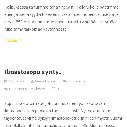
Hallituksessa tartuimme tähän ripeästi. Tällä viikolla päätimme
energiaitsenäisyyttä tukevien investointien nopeuttamisesta ja
peräti 850 miljoonan euron panostuksista vihreään siirtymään.
Mitä tämä tarkoittaa käytännössä?
READ MORE
Ilmastosopu syntyi!
18.3.2022
Saara Hyrkkö
Ympäristö
Comments are Closed
0
Sopu ilmastotoimista! Johdonmukainen työ uskottavan
ilmastopolitiikan puolesta tuottaa tulosta.Nyt sovitut toimet
täydentävät viime syksyn ilmastopakettia ja niiden myötä Suomi
on polulla kohti hiilineutraaliutta vuonna 2035. Muun muassa