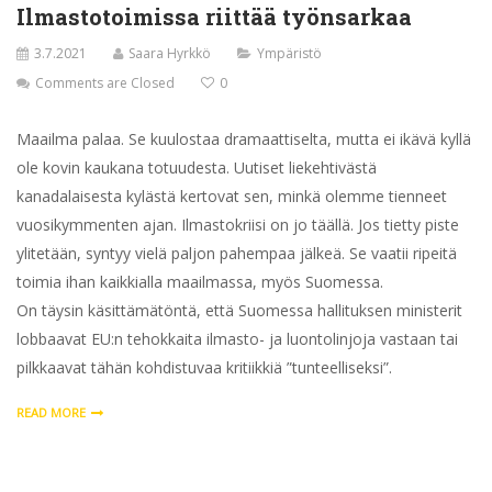
Ilmastotoimissa riittää työnsarkaa
3.7.2021
Saara Hyrkkö
Ympäristö
Comments are Closed
0
Maailma palaa. Se kuulostaa dramaattiselta, mutta ei ikävä kyllä
ole kovin kaukana totuudesta. Uutiset liekehtivästä
kanadalaisesta kylästä kertovat sen, minkä olemme tienneet
vuosikymmenten ajan. Ilmastokriisi on jo täällä. Jos tietty piste
ylitetään, syntyy vielä paljon pahempaa jälkeä. Se vaatii ripeitä
toimia ihan kaikkialla maailmassa, myös Suomessa.
On täysin käsittämätöntä, että Suomessa hallituksen ministerit
lobbaavat EU:n tehokkaita ilmasto- ja luontolinjoja vastaan tai
pilkkaavat tähän kohdistuvaa kritiikkiä ”tunteelliseksi”.
READ MORE