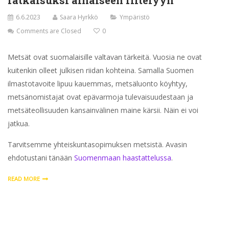
6.6.2023
Saara Hyrkkö
Ympäristö
Comments are Closed
0
Metsät ovat suomalaisille valtavan tärkeitä. Vuosia ne ovat
kuitenkin olleet julkisen riidan kohteina. Samalla Suomen
ilmastotavoite lipuu kauemmas, metsäluonto köyhtyy,
metsänomistajat ovat epävarmoja tulevaisuudestaan ja
metsäteollisuuden kansainvälinen maine kärsii. Näin ei voi
jatkua.
Tarvitsemme yhteiskuntasopimuksen metsistä. Avasin
ehdotustani tänään
Suomenmaan haastattelussa
.
READ MORE