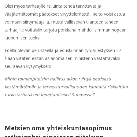
Olisi myös tarhaajille reiluinta tehdä tarvittavat ja
vääjäämättömät päätökset viivyttelemättä. Kielto voisi astua
voimaan siirtymäajalla, mutta vallitsevan tilanteen tähden
tarhaajille voitaisiin tarjota porkkana mahdollisimman nopean
luopumisen tueksi.
Edellä olevan perusteella ja eduskunnan työjärjestyksen 27
§:ään viitaten esitän asianomaisen ministerin vastattavaksi
seuraavan kysymyksen:
Mihin toimenpiteisiin hallitus aikoo ryhtyä eettisesti
kestämättömän ja terveysturvallisuuden kannalta riskialttiin
turkistarhauksen lopettamiseksi Suomessa?
Metsien oma yhteiskuntasopimus
ratkaisuksi ainaiseen riitelyyn