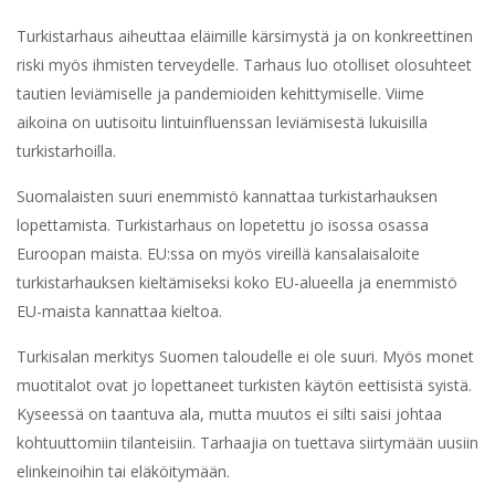
Turkistarhaus aiheuttaa eläimille kärsimystä ja on konkreettinen
riski myös ihmisten terveydelle. Tarhaus luo otolliset olosuhteet
tautien leviämiselle ja pandemioiden kehittymiselle. Viime
aikoina on uutisoitu lintuinfluenssan leviämisestä lukuisilla
turkistarhoilla.
Suomalaisten suuri enemmistö kannattaa turkistarhauksen
lopettamista. Turkistarhaus on lopetettu jo isossa osassa
Euroopan maista. EU:ssa on myös vireillä kansalaisaloite
turkistarhauksen kieltämiseksi koko EU-alueella ja enemmistö
EU-maista kannattaa kieltoa.
Turkisalan merkitys Suomen taloudelle ei ole suuri. Myös monet
muotitalot ovat jo lopettaneet turkisten käytön eettisistä syistä.
Kyseessä on taantuva ala, mutta muutos ei silti saisi johtaa
kohtuuttomiin tilanteisiin. Tarhaajia on tuettava siirtymään uusiin
elinkeinoihin tai eläköitymään.