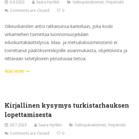
6.9.2023
Saara Hyrkkö
Valtiopäivätoimet
,
Ympäristö
Comments are Closed
0
Oikeuskansleri antoi ratkaisunsa kanteluun, joka koski
virkamiehen toimintaa luonnonsuojelulain
eduskuntakäsittelyssä. Maa- ja metsätalousministeriö ei
toimittanut päätöksentekijöille asianmukaista, objektiivista ja
riittävään selvitykseen perustuvaa tietoa.
READ MORE
Kirjallinen kysymys turkistarhauksen
lopettamisesta
28.7.2023
Saara Hyrkkö
Valtiopäivätoimet
,
Ympäristö
Comments are Closed
0