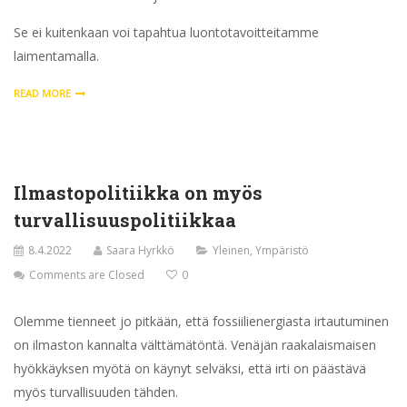
Se ei kuitenkaan voi tapahtua luontotavoitteitamme
laimentamalla.
READ MORE
Ilmastopolitiikka on myös
turvallisuuspolitiikkaa
8.4.2022
Saara Hyrkkö
Yleinen
,
Ympäristö
Comments are Closed
0
Olemme tienneet jo pitkään, että fossiilienergiasta irtautuminen
on ilmaston kannalta välttämätöntä. Venäjän raakalaismaisen
hyökkäyksen myötä on käynyt selväksi, että irti on päästävä
myös turvallisuuden tähden.