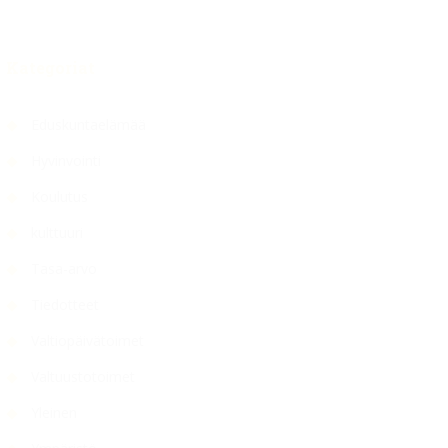
Kategoriat
Eduskuntaelämää
Hyvinvointi
Koulutus
kulttuuri
Tasa-arvo
Tiedotteet
Valtiopäivätoimet
Valtuustotoimet
Yleinen