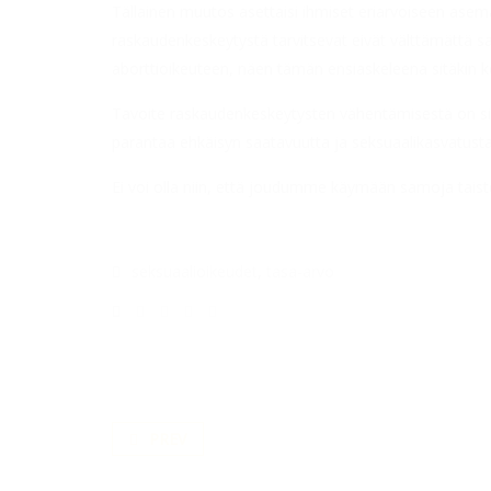
Tällainen muutos asettaisi ihmiset eriarvoiseen asema
raskaudenkeskeytystä tarvitsevat eivät välttämättä sai
aborttioikeuteen, näen tämän ensiaskeleena sitäkin k
Tavoite raskaudenkeskeytysten vähentämisestä on sinä
parantaa ehkäisyn saatavuutta ja seksuaalikasvatusta. 
Ei voi olla niin, että joudumme käymään samoja tais
seksuaalioikeudet
,
tasa-arvo
PREV