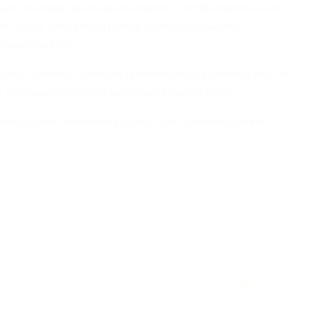
an keskenään asuinpaikasta riippuen. Tietyllä alueella asuvat,
si hoitoa. Vaikka nyt ei puhuta suorista rajoituksista
eskustelua kohti.
nsä yhteinen. Tehokkain ja inhimillisin tapa onnistua siinä on
Hallitusneuvotteluissa kannattaisi keskittyä näihin.
teluita naisten oikeuksien puolesta, kuin isovanhempamme.
NEXT