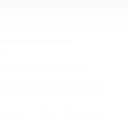
Kuka Saara?
Vaalit
Tekoja
ista omaan kehoonsa
ts are Closed
0
ntöön liittyvät kysymykset ovat nousseet esiin
ja — se vain tekee niistä vaarallisempia. Suomen ei pidä
tioiden suuntaan tässä asiassa. Niissä abortti on kielletty
ymys terveydenhoitohenkilökunnan oikeudesta kieltäytyä
löitä.