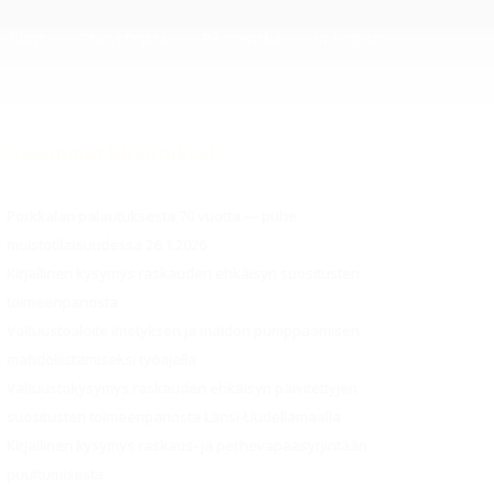
Blogi
Ota yhteyttä
På svenska
In English
Uusimmat kirjoitukset
Porkkalan palautuksesta 70 vuotta — puhe
muistotilaisuudessa 26.1.2026
Kirjallinen kysymys raskauden ehkäisyn suositusten
toimeenpanosta
Valtuustoaloite imetyksen ja maidon pumppaamisen
mahdollistamiseksi työajalla
Valtuustokysymys raskauden ehkäisyn päivitettyjen
suositusten toimeenpanosta Länsi-Uudellamaalla
Kirjallinen kysymys raskaus- ja perhevapaasyrjintään
puuttumisesta