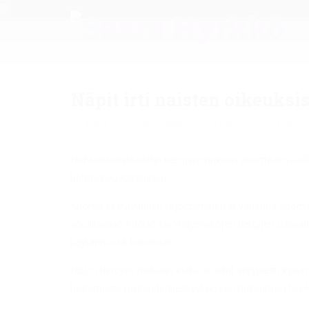
Näpit irti naisten oikeuks
1.6.2023
Saara Hyrkkö
Tasa-arvo
Commen
Hufvudstadsbladetin tietojen mukaan aborttilainsäädä
hallitusneuvotteluissa.
Abortin saatavuuden rajoittaminen ei vähennä abortte
vilkuillakaan Puolan tai Yhdysvaltojen tiettyjen osaval
käytännössä kokonaan.
HBL:n tietojen mukaan esillä on ollut erityisesti kys
hoitamasta raskaudenkeskeytykseen hakeutuvia henki