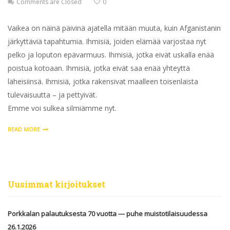
Comments are Closed
0
Vaikea on näinä päivinä ajatella mitään muuta, kuin Afganistanin
järkyttäviä tapahtumia. Ihmisiä, joiden elämää varjostaa nyt
pelko ja loputon epävarmuus. Ihmisiä, jotka eivät uskalla enää
poistua kotoaan. Ihmisiä, jotka eivät saa enää yhteyttä
läheisiinsä. Ihmisiä, jotka rakensivat maalleen toisenlaista
tulevaisuutta – ja pettyivät.
Emme voi sulkea silmiämme nyt.
READ MORE
Uusimmat kirjoitukset
Porkkalan palautuksesta 70 vuotta — puhe muistotilaisuudessa
26.1.2026