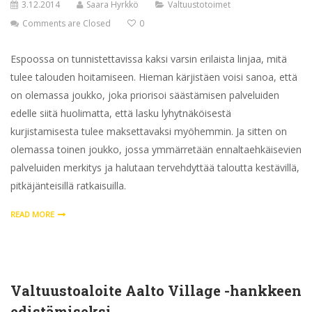
3.12.2014
Saara Hyrkkö
Valtuustotoimet
Comments are Closed
0
Espoossa on tunnistettavissa kaksi varsin erilaista linjaa, mitä
tulee talouden hoitamiseen. Hieman kärjistäen voisi sanoa, että
on olemassa joukko, joka priorisoi säästämisen palveluiden
edelle siitä huolimatta, että lasku lyhytnäköisestä
kurjistamisesta tulee maksettavaksi myöhemmin. Ja sitten on
olemassa toinen joukko, jossa ymmärretään ennaltaehkäisevien
palveluiden merkitys ja halutaan tervehdyttää taloutta kestävillä,
pitkäjänteisillä ratkaisuilla.
READ MORE
Valtuustoaloite Aalto Village -hankkeen
edistämiseksi