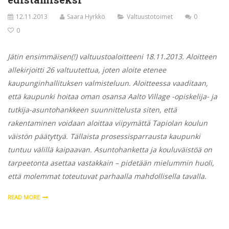
12.11.2013
Saara Hyrkkö
Valtuustotoimet
0
0
Jätin ensimmäisen(!) valtuustoaloitteeni 18.11.2013. Aloitteen
allekirjoitti 26 valtuutettua, joten aloite etenee
kaupunginhallituksen valmisteluun. Aloitteessa vaaditaan,
että kaupunki hoitaa oman osansa Aalto Village -opiskelija- ja
tutkija-asuntohankkeen suunnittelusta siten, että
rakentaminen voidaan aloittaa viipymättä Tapiolan koulun
väistön päätyttyä. Tällaista prosessisparrausta kaupunki
tuntuu välillä kaipaavan. Asuntohanketta ja kouluväistöä on
tarpeetonta asettaa vastakkain – pidetään mielummin huoli,
että molemmat toteutuvat parhaalla mahdollisella tavalla.
READ MORE