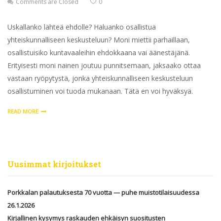
Comments are Closed
0
Uskallanko lähteä ehdolle? Haluanko osallistua
yhteiskunnalliseen keskusteluun? Moni miettii parhaillaan,
osallistuisiko kuntavaaleihin ehdokkaana vai äänestäjänä.
Erityisesti moni nainen joutuu punnitsemaan, jaksaako ottaa
vastaan ryöpytystä, jonka yhteiskunnalliseen keskusteluun
osallistuminen voi tuoda mukanaan. Tätä en voi hyväksyä.
READ MORE
Uusimmat kirjoitukset
Porkkalan palautuksesta 70 vuotta — puhe muistotilaisuudessa
26.1.2026
Kirjallinen kysymys raskauden ehkäisyn suositusten