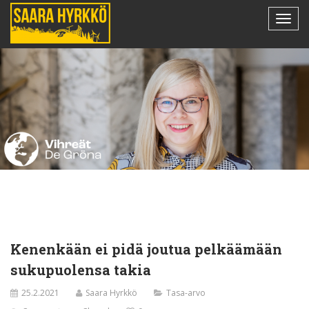
Kenenkään ei pidä joutua pelkäämään
sukupuo­lensa takia
25.2.2021
Saara Hyrkkö
Tasa-arvo