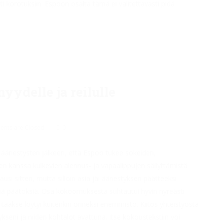
ti korotuksiin. Espoon osalta tämä ei valitettavasti pidä
yydelle ja reilulle
nts are Closed
0
äänestysten jälkeen, että Espoo tukee sokeiden,
ien kanssa kulkevien alennus- ja vapaalippujen säilyttämistä
usi sitten, mutta silloin asia jäi äänestyksen päätteeksi
viä päätöksiä. Osa kokoomuksesta suhtautui hyvin nyreästi
 taakse löytyi kuitenkin onneksi enemmistö. Kiitos yhteistyöstä
kseni ja niiden kohtalot avattuna. Itse kokoustekstiin voi