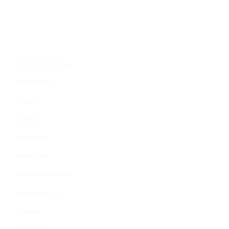
Kategoriat
Eduskuntaelämää
Hyvinvointi
Koulutus
kulttuuri
Tasa-arvo
Tiedotteet
Valtiopäivätoimet
Valtuustotoimet
Yleinen