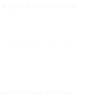
a riskejä on vahdittava
 are Closed
0
ssa Länsimetron jatkon (Matinkylä-Kivenlahti) rahoituksesta,
 takauksen myöntämisestä jatkopätkän rakentamista varten
ille johdannaisille. En ollut tyytyväinen valtuutetuille toimitetun
nteon tueksi lisätietoa riskienhallinnasta sekä
äksi tarvitaan sujuvaa
0