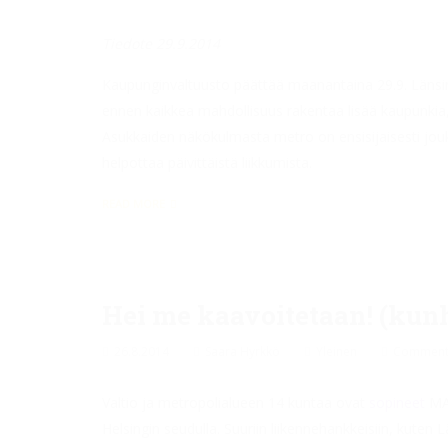
Tiedote 29.9.2014
Kaupunginvaltuusto päättää maanantaina 29.9. Länsi
ennen kaikkea mahdollisuus rakentaa lisää kaupunkia,
Asukkaiden näkökulmasta metro on ensisijaisesti jouk
helpottaa päivittäistä liikkumista.
READ MORE
Hei me kaavoitetaan! (kunh
26.8.2014
Saara Hyrkkö
Yleinen
Comments
Valtio ja metropolialueen 14 kuntaa ovat
sopineet
MAL
Helsingin seudulla. Suuriin liikennehankkeisiin, kuten