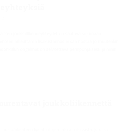
neyhteyksiä
0
laisten joukkoliikenneyhteydet on saatava sujumaan
ikenteen aiheuttama lisäkustannus ei saa nostaa jo muutenkin
tiedonkulun ongelmat on selvitettävä perinpohjaisesti ja niihin
murentavat joukkoliikennettä
 joukkoliikenteen lipunhintojen jättikorotuksista. Jutussa