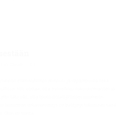
sestään
 are Closed
1
sunnon erikoisryhmien alennus- ja vapaalipuista sekä
llissa. HSL esittää, että esimerkiksi näkövammaisten ja
lee tätä sillä, että lipunostolaitteistojen uusimisen
on lausunnon virkamiesesitys on päätynyt tukemaan näitä
Olen eri mieltä.