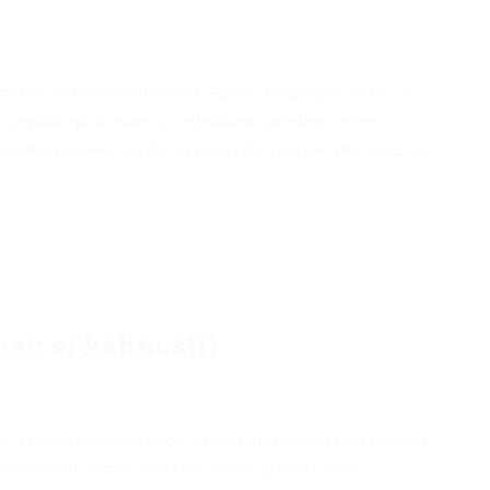
metron jatkon rahoituksesta. Espoon kaupungille metro on
 työpaikkoja ja asuntoja tehokkaasti raiteiden varteen.
koliikennehanke, jonka onnistumista mitataan sillä, miten se
an ei kehnosti)
 are Closed
0
-asioista eli maankäytön, asumisen ja liikenteen teemoista
 Länsimetron jatkoon, halutaan valtion puolelta aivan