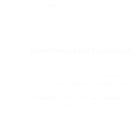
tutustua
täällä
.
READ MORE
Esteettömyys ei tapahdu it
17.4.2015
Saara Hyrkkö
Yleinen
Comments
Espoon konsernijaosto antaa maanantaina HSL:lle lau
oikeudesta matkustaa ilman lippua uudessa vyöhykema
invalidien vapaalippuoikeudesta luovutaan. HSL peruste
yhteydessä lipun ostamisesta tulee esteetöntä. Espo
muutoksia vastoin Espoon vammaisneuvoston kantaa. 
READ MORE