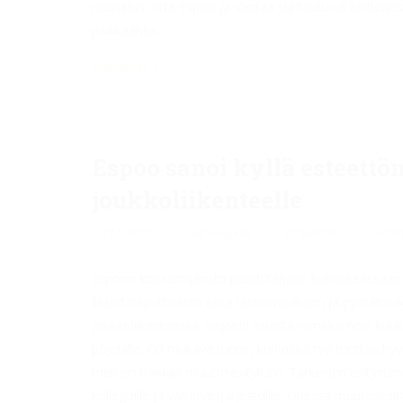
mainittiin, että Espoo ja Vantaa suhtautuvat kielteises
paikkaansa.
READ MORE
Espoo sanoi kyllä esteettöm
joukkoliikenteelle
18.5.2015
Saara Hyrkkö
Ympäristö
Comme
Espoon konsernijaosto päätti tänään kokouksessaan 
liikuntarajoitteisten sekä lastenvaunujen ja pyörätuol
joukkoliikenteessä.
Kirjoitin asiasta
viimeksi noin kuuka
pöydälle. On mukava tunne, kun pitkä työ tuottaa hy
melkein kaikkiin muutosesityksiin. Tärkeiden esitysten
kollegoille ja vammaisjärjestöille. Ohessa muutosesity