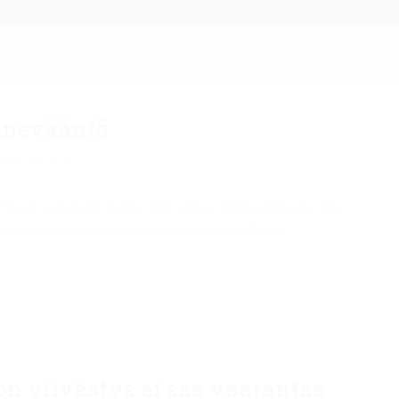
Kuka Saara?
Vaalit
Tekoja
nnevääntö
nts are Closed
0
 fiksun kaupungin merkki. Siksi tuntuu uskomattomalta, että
an joukkoliikenteen rahoituksen ja kohtuullisten
n viivästys ei saa vaarantaa