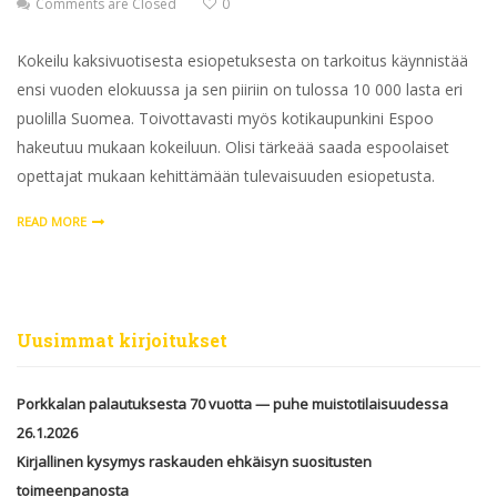
Comments are Closed
0
Kokeilu kaksivuotisesta esiopetuksesta on tarkoitus käynnistää
ensi vuoden elokuussa ja sen piiriin on tulossa 10 000 lasta eri
puolilla Suomea. Toivottavasti myös kotikaupunkini Espoo
hakeutuu mukaan kokeiluun. Olisi tärkeää saada espoolaiset
opettajat mukaan kehittämään tulevaisuuden esiopetusta.
READ MORE
Uusimmat kirjoitukset
Porkkalan palautuksesta 70 vuotta — puhe muistotilaisuudessa
26.1.2026
Kirjallinen kysymys raskauden ehkäisyn suositusten
toimeenpanosta