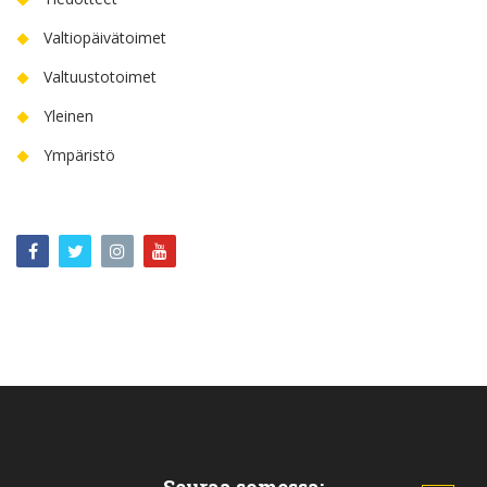
Valtiopäivätoimet
Valtuustotoimet
Yleinen
Ympäristö
Seuraa somessa: