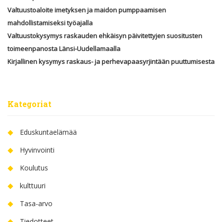
Valtuustoaloite imetyksen ja maidon pumppaamisen
mahdollistamiseksi työajalla
Valtuustokysymys raskauden ehkäisyn päivitettyjen suositusten
toimeenpanosta Länsi-Uudellamaalla
Kirjallinen kysymys raskaus- ja perhevapaasyrjintään puuttumisesta
Kategoriat
Eduskuntaelämää
Hyvinvointi
Koulutus
kulttuuri
Tasa-arvo
Tiedotteet