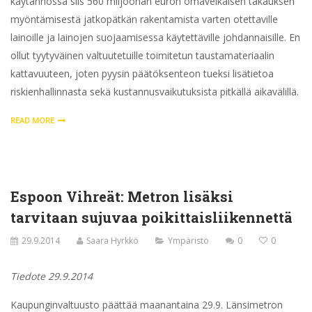
käytännössä siis 560 miljoonan euron omavelkaisen takauksen
myöntämisestä jatkopätkän rakentamista varten otettaville
lainoille ja lainojen suojaamisessa käytettäville johdannaisille. En
ollut tyytyväinen valtuutetuille toimitetun taustamateriaalin
kattavuuteen, joten pyysin päätöksenteon tueksi lisätietoa
riskienhallinnasta sekä kustannusvaikutuksista pitkällä aikavälillä.
READ MORE
Espoon Vihreät: Metron lisäksi
tarvitaan sujuvaa poikittaisliikennettä
29.9.2014
Saara Hyrkkö
Ympäristö
0
0
Tiedote 29.9.2014
Kaupunginvaltuusto päättää maanantaina 29.9. Länsimetron