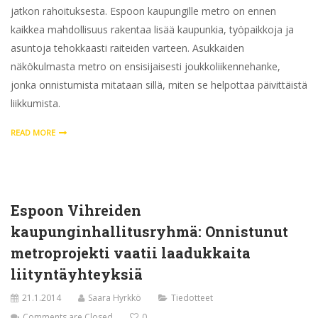
jatkon rahoituksesta. Espoon kaupungille metro on ennen
kaikkea mahdollisuus rakentaa lisää kaupunkia, työpaikkoja ja
asuntoja tehokkaasti raiteiden varteen. Asukkaiden
näkökulmasta metro on ensisijaisesti joukkoliikennehanke,
jonka onnistumista mitataan sillä, miten se helpottaa päivittäistä
liikkumista.
READ MORE
Espoon Vihreiden
kaupunginhallitusryhmä: Onnistunut
metroprojekti vaatii laadukkaita
liityntäyhteyksiä
21.1.2014
Saara Hyrkkö
Tiedotteet
Comments are Closed
0