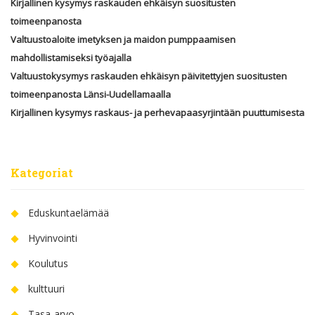
Kirjallinen kysymys raskauden ehkäisyn suositusten
toimeenpanosta
Valtuustoaloite imetyksen ja maidon pumppaamisen
mahdollistamiseksi työajalla
Valtuustokysymys raskauden ehkäisyn päivitettyjen suositusten
toimeenpanosta Länsi-Uudellamaalla
Kirjallinen kysymys raskaus- ja perhevapaasyrjintään puuttumisesta
Kategoriat
Eduskuntaelämää
Hyvinvointi
Koulutus
kulttuuri
Tasa-arvo