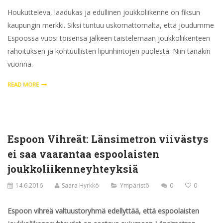
Houkutteleva, laadukas ja edullinen joukkoliikenne on fiksun
kaupungin merkki. Siksi tuntuu uskomattomalta, että joudumme
Espoossa vuosi toisensa jälkeen taistelemaan joukkoliikenteen
rahoituksen ja kohtuullisten lipunhintojen puolesta. Niin tänäkin
vuonna.
READ MORE
Espoon Vihreät: Länsimetron viivästys
ei saa vaarantaa espoolaisten
joukkoliikenneyhteyksiä
14.6.2016
Saara Hyrkkö
Ympäristö
0
0
Espoon vihreä valtuustoryhmä edellyttää, että espoolaisten