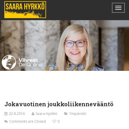
Jokavuotinen joukkoliikennevääntö
22.8.2016
Saara Hyrkkö
Ympäristö
Comments are Closed
0