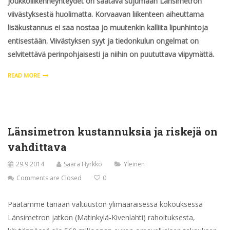
joukkoliikenneyhteydet on saatava sujumaan Länsimetron
viivästyksestä huolimatta. Korvaavan liikenteen aiheuttama
lisäkustannus ei saa nostaa jo muutenkin kalliita lipunhintoja
entisestään. Viivästyksen syyt ja tiedonkulun ongelmat on
selvitettävä perinpohjaisesti ja niihin on puututtava viipymättä.
READ MORE
Länsimetron kustannuksia ja riskejä on
vahdittava
29.9.2014
Saara Hyrkkö
Yleinen
Comments are Closed
0
Päätämme tänään valtuuston ylimääräisessä kokouksessa
Länsimetron jatkon (Matinkylä-Kivenlahti) rahoituksesta,