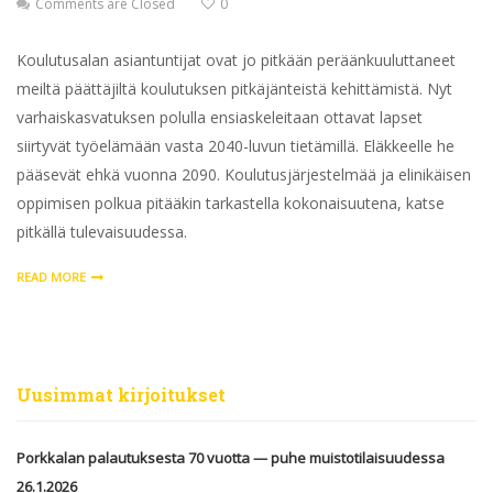
Comments are Closed
0
Koulutusalan asiantuntijat ovat jo pitkään peräänkuuluttaneet
meiltä päättäjiltä koulutuksen pitkäjänteistä kehittämistä. Nyt
varhaiskasvatuksen polulla ensiaskeleitaan ottavat lapset
siirtyvät työelämään vasta 2040-luvun tietämillä. Eläkkeelle he
pääsevät ehkä vuonna 2090. Koulutusjärjestelmää ja elinikäisen
oppimisen polkua pitääkin tarkastella kokonaisuutena, katse
pitkällä tulevaisuudessa.
READ MORE
Uusimmat kirjoitukset
Porkkalan palautuksesta 70 vuotta — puhe muistotilaisuudessa
26.1.2026