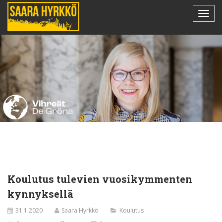
Koulutus tulevien vuosikymmenten
kynnyksellä
31.1.2020
Saara Hyrkkö
Koulutus