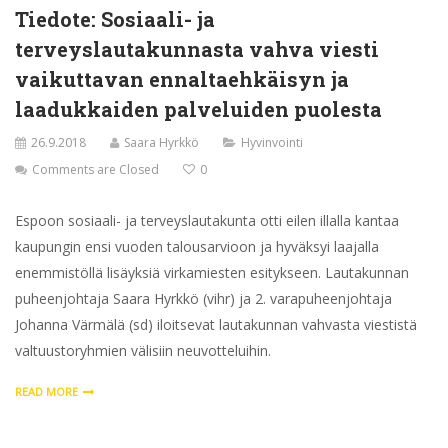
Tiedote: Sosiaali- ja
terveyslautakunnasta vahva viesti
vaikuttavan ennaltaehkäisyn ja
laadukkaiden palveluiden puolesta
26.9.2018
Saara Hyrkkö
Hyvinvointi
Comments are Closed
0
Espoon sosiaali- ja terveyslautakunta otti eilen illalla kantaa
kaupungin ensi vuoden talousarvioon ja hyväksyi laajalla
enemmistöllä lisäyksiä virkamiesten esitykseen. Lautakunnan
puheenjohtaja Saara Hyrkkö (vihr) ja 2. varapuheenjohtaja
Johanna Värmälä (sd) iloitsevat lautakunnan vahvasta viestistä
valtuustoryhmien välisiin neuvotteluihin.
READ MORE