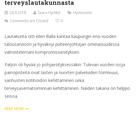
terveyslautakunnasta
26.9.2018
Saara Hyrkkö
Hyvinvointi
Comments are Closed
0
Lautakunta otti eilen illalla kantaa kaupungin ensi vuoden
talousarvioon ja hyväksyi puheenjohtajan ominaisuudessa
valmistelemani kompromissiesityksen.
Paljon oli hyvää jo pohjaesityksessäkin: Tulevan vuoden isoja
painopisteitä ovat lasten ja nuorten palveluiden toimivuus,
vanhusten kotihoidon kehittäminen sekä
terveysasematoiminnan kehittäminen. Näiden takana on helppo
seisoa.
READ MORE