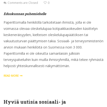
Comments are Closed
0
Eduskunnan puhemiehelle
Paperittomalla henkilöllä tarkoitetaan ihmistä, jolla ei ole
voimassa olevaa oleskelulupaa kotipaikkaoikeuden käsittelyn
keskeneräisyyden, kielteisen oleskelulupapäätöksen tai
vakuutusturvan päättymisen takia. Sosiaali- ja terveysministeriön
arvion mukaan henkilöitä on Suomessa noin 3 000.
Paperittomilla ei ole oikeutta samanlaisiin julkisiin
terveyspalveluihin kuin muilla ihmisryhmillä, mikä tekee ryhmästä
helposti yhteiskunnallisesti näkymättömän.
READ MORE
Hyviä uutisia sosiaali- ja