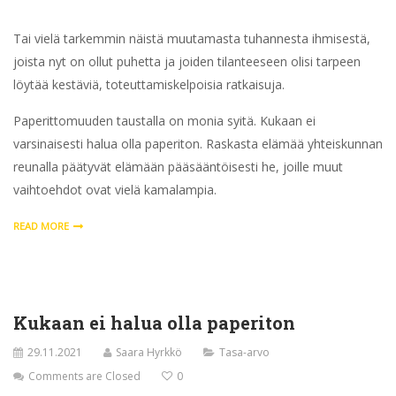
Tai vielä tarkemmin näistä muutamasta tuhannesta ihmisestä,
joista nyt on ollut puhetta ja joiden tilanteeseen olisi tarpeen
löytää kestäviä, toteuttamiskelpoisia ratkaisuja.
Paperittomuuden taustalla on monia syitä. Kukaan ei
varsinaisesti halua olla paperiton. Raskasta elämää yhteiskunnan
reunalla päätyvät elämään pääsääntöisesti he, joille muut
vaihtoehdot ovat vielä kamalampia.
READ MORE
Kukaan ei halua olla paperiton
29.11.2021
Saara Hyrkkö
Tasa-arvo
Comments are Closed
0