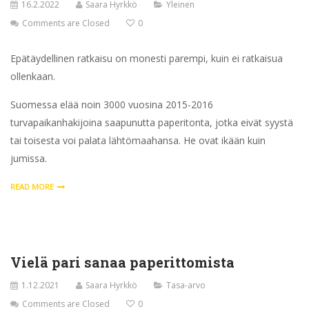
16.2.2022
Saara Hyrkkö
Yleinen
Comments are Closed
0
Epätäydellinen ratkaisu on monesti parempi, kuin ei ratkaisua
ollenkaan.
Suomessa elää noin 3000 vuosina 2015-2016
turvapaikanhakijoina saapunutta paperitonta, jotka eivät syystä
tai toisesta voi palata lähtömaahansa. He ovat ikään kuin
jumissa.
READ MORE
Vielä pari sanaa paperittomista
1.12.2021
Saara Hyrkkö
Tasa-arvo
Comments are Closed
0