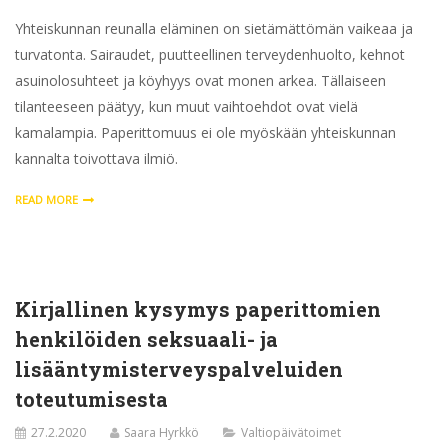
Yhteiskunnan reunalla eläminen on sietämättömän vaikeaa ja
turvatonta. Sairaudet, puutteellinen terveydenhuolto, kehnot
asuinolosuhteet ja köyhyys ovat monen arkea. Tällaiseen
tilanteeseen päätyy, kun muut vaihtoehdot ovat vielä
kamalampia. Paperittomuus ei ole myöskään yhteiskunnan
kannalta toivottava ilmiö.
READ MORE
Kirjallinen kysymys paperittomien
henkilöiden seksuaali- ja
lisääntymisterveyspalveluiden
toteutumisesta
27.2.2020
Saara Hyrkkö
Valtiopäivätoimet