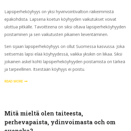
Lapsiperheköyhyys on yksi hyvinvointivaltion räikeimmistä
epäkohdista. Lapsena koetun köyhyyden vaikutukset voivat
ulottua pitkälle. Tavoitteena on siksi oltava lapsiperheköyhyyden
poistaminen ja sen vaikutusten pikainen lieventäminen.
Sen sijaan lapsiperheköyhyys on ollut Suomessa kasvussa. Joka
seitsemäs lapsi elää köyhyydessä, vaikka yksikin on liikaa. Siksi
jokainen askel kohti lapsiperheköyhyyden poistamista on tärkeä
ja tarpeellinen. Itsestään köyhyys ei poistu.
READ MORE
Mitä mieltä olen taiteesta,
perhevapaista, ydinvoimasta och om
svenska?