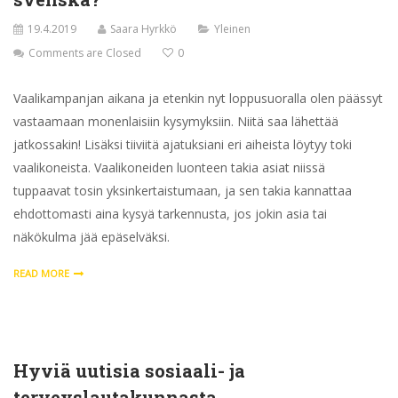
19.4.2019
Saara Hyrkkö
Yleinen
Comments are Closed
0
Vaalikampanjan aikana ja etenkin nyt loppusuoralla olen päässyt
vastaamaan monenlaisiin kysymyksiin. Niitä saa lähettää
jatkossakin! Lisäksi tiiviitä ajatuksiani eri aiheista löytyy toki
vaalikoneista. Vaalikoneiden luonteen takia asiat niissä
tuppaavat tosin yksinkertaistumaan, ja sen takia kannattaa
ehdottomasti aina kysyä tarkennusta, jos jokin asia tai
näkökulma jää epäselväksi.
READ MORE
Hyviä uutisia sosiaali- ja
terveyslautakunnasta