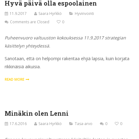
Hyvä päivä olla espoolainen
11.9.2017
Saara Hyrkkö
Hyvinvointi
Comments are Closed
0
Puheenvuoro valtuuston kokouksessa 11.9.2017 strategian
käsittelyn yhteydessä.
Sanotaan, että on helpompi rakentaa ehjiä lapsia, kuin korjata
rikkinäisiä aikuisia.
READ MORE
Minäkin olen Lenni
17.6.2016
Saara Hyrkkö
Tasa-arvo
0
0