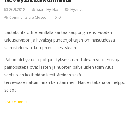
26.9.2018
Saara Hyrkkö
Hyvinvointi
Comments are Closed
0
Lautakunta otti eilen illalla kantaa kaupungin ensi vuoden
talousarvioon ja hyväksyi puheenjohtajan ominaisuudessa
valmistelemani kompromissiesityksen.
Paljon oli hyvää jo pohjaesityksessäkin: Tulevan vuoden isoja
painopisteitä ovat lasten ja nuorten palveluiden toimivuus,
vanhusten kotihoidon kehittäminen sekä
terveysasematoiminnan kehittäminen. Näiden takana on helppo
seisoa.
READ MORE