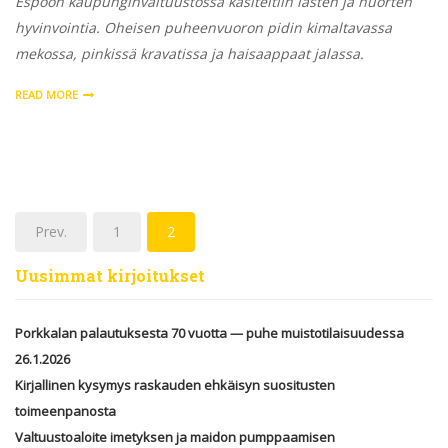
Espoon kaupunginvaltuustossa käsiteltiin lasten ja nuorten
hyvinvointia. Oheisen puheenvuoron pidin kimaltavassa
mekossa, pinkissä kravatissa ja haisaappaat jalassa.
READ MORE
Prev.
1
2
Uusimmat kirjoitukset
Porkkalan palautuksesta 70 vuotta — puhe muistotilaisuudessa
26.1.2026
Kirjallinen kysymys raskauden ehkäisyn suositusten
toimeenpanosta
Valtuustoaloite imetyksen ja maidon pumppaamisen