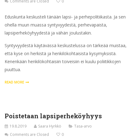
Comments are Closed
0
Eduskunta keskusteli tänään lapsi- ja perhepolitiikasta. Ja sen
ohella muun muassa syntyvyydestä, perhevapaista,
lapsiperheköyhyydestä ja vähän joulustakin.
Syntyvyydestä käytävässä keskustelussa on tärkeää muistaa,
että kyse on herkistä ja henkilökohtaisista kysymyksistä.
Kenenkään henkilökohtaisiin toiveisiin ei kuulu poliitikkojen
puuttua.
READ MORE
Poistetaan lapsiperheköyhyys
19.8.2019
Saara Hyrkkö
Tasa-arvo
Comments are Closed
0