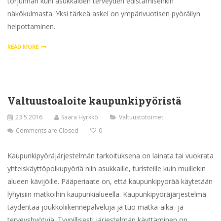
torjunnan kuin asukkaiden terveyden edistämisenkin
näkökulmasta. Yksi tärkeä askel on ympärivuotisen pyöräilyn
helpottaminen.
READ MORE
Valtuustoaloite kaupunkipyöristä
23.5.2016
Saara Hyrkkö
Valtuustotoimet
Comments are Closed
0
Kaupunkipyöräjärjestelmän tarkoituksena on lainata tai vuokrata
yhteiskäyttöpolkupyöriä niin asukkaille, turisteille kuin muillekin
alueen kävijöille. Pääperiaate on, että kaupunkipyörää käytetään
lyhyisiin matkoihin kaupunkialueella. Kaupunkipyöräjärjestelmä
täydentää joukkoliikennepalveluja ja tuo matka-aika- ja
terveyshyötyjä. Tyypillisesti järjestelmän käyttäminen on