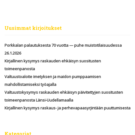
Uusimmat kirjoitukset
Porkkalan palautuksesta 70 vuotta — puhe muistotilaisuudessa
26.1.2026
Kirjallinen kysymys raskauden ehkäisyn suositusten
toimeenpanosta
Valtuustoaloite imetyksen ja maidon pumppaamisen
mahdollistamiseksi työajalla
Valtuustokysymys raskauden ehkäisyn päivitettyjen suositusten
toimeenpanosta Länsi-Uudellamaalla
Kirjallinen kysymys raskaus- ja perhevapaasyrjintään puuttumisesta
Kategoriat