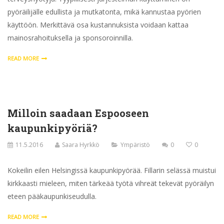
pyöräilijälle edullista ja mutkatonta, mikä kannustaa pyörien
käyttöön. Merkittävä osa kustannuksista voidaan kattaa
mainosrahoituksella ja sponsoroinnilla.
READ MORE
Milloin saadaan Espooseen
kaupunkipyöriä?
11.5.2016
Saara Hyrkkö
Ympäristö
0
0
Kokeilin eilen Helsingissä kaupunkipyörää. Fillarin selässä muistui
kirkkaasti mieleen, miten tärkeää työtä vihreät tekevät pyöräilyn
eteen pääkaupunkiseudulla.
READ MORE