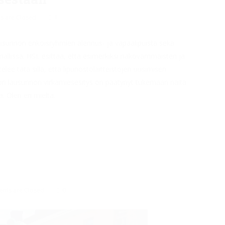
 are Closed
1
sunnon erikoisryhmien alennus- ja vapaalipuista sekä
llissa. HSL esittää, että esimerkiksi näkövammaisten ja
lee tätä sillä, että lipunostolaitteistojen uusimisen
on lausunnon virkamiesesitys on päätynyt tukemaan näitä
Olen eri mieltä.
nts are Closed
0