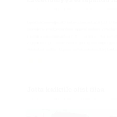
17.4.2015
Saara Hyrkkö
Yleinen
Comments
Espoon konsernijaosto antaa maanantaina HSL:lle lau
oikeudesta matkustaa ilman lippua uudessa vyöhykema
invalidien vapaalippuoikeudesta luovutaan. HSL peruste
yhteydessä lipun ostamisesta tulee esteetöntä. Espo
muutoksia vastoin Espoon vammaisneuvoston kantaa. 
READ MORE
Jotta kaikille olisi tilaa
12.4.2015
Saara Hyrkkö
Tasa-arvo
Comme