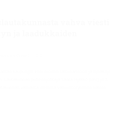
yslautakunnasta vahva viesti
syn ja laadukkaiden
nts are Closed
0
la kantaa kaupungin ensi vuoden talousarvioon ja hyväksyi
en. Lautakunnan puheenjohtaja Saara Hyrkkö (vihr) ja 2.
takunnan vahvasta viestistä valtuustoryhmien välisiin