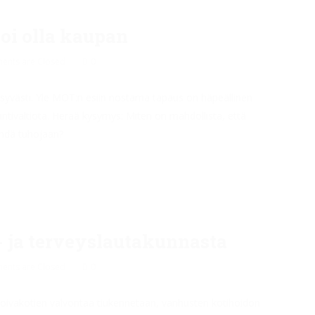
oi olla kaupan
nts are Closed
0
syvästi. Yle MOT:n esiin nostama tapaus on häpeällinen
ntivaltiota. Herää kysymys: Miten on mahdollista, että
ehdä tuhojaan?
- ja terveyslautakunnasta
nts are Closed
0
hoivakotien valvontaa tiukennetaan, vanhusten kotihoidon