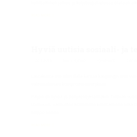
kehittäminen jatkuu ja kuljetuspalveluissa otetaan aika
READ MORE
Hyviä uutisia sosiaali- ja
26.9.2018
Saara Hyrkkö
Hyvinvointi
Comme
Lautakunta otti eilen illalla kantaa kaupungin ensi 
valmistelemani kompromissiesityksen.
Paljon oli hyvää jo pohjaesityksessäkin: Tulevan vuod
toimivuus, vanhusten kotihoidon kehittäminen sekä 
helppo seisoa.
READ MORE