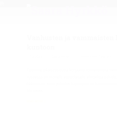
Vanhusten ja vammaisten k
kuntoon
7.2.2022
Saara Hyrkkö
Hyvinvointi
,
Tasa-arvo
Teemme pikaisesti uusia korjaavia toimenpiteitä vam
Kyseessä on monelle espoolaiselle elintärkeä palvel
liikkumisen. Moni palvelun käyttäjistä on haavoittuvas
ole varaa.
READ MORE