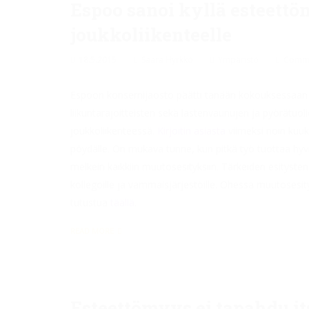
Espoo sanoi kyllä esteettöm
joukkoliikenteelle
18.5.2015
Saara Hyrkkö
Ympäristö
Comme
Espoon konsernijaosto päätti tänään kokouksessaan 
liikuntarajoitteisten sekä lastenvaunujen ja pyörätuol
joukkoliikenteessä.
Kirjoitin asiasta
viimeksi noin kuuka
pöydälle. On mukava tunne, kun pitkä työ tuottaa hy
melkein kaikkiin muutosesityksiin. Tärkeiden esitysten
kollegoille ja vammaisjärjestöille. Ohessa muutosesity
tutustua
täällä
.
READ MORE
Esteettömyys ei tapahdu it