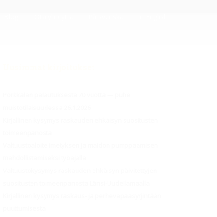
Blogi
Ota yhteyttä
På svenska
In English
Uusimmat kirjoitukset
Porkkalan palautuksesta 70 vuotta — puhe
muistotilaisuudessa 26.1.2026
Kirjallinen kysymys raskauden ehkäisyn suositusten
toimeenpanosta
Valtuustoaloite imetyksen ja maidon pumppaamisen
mahdollistamiseksi työajalla
Valtuustokysymys raskauden ehkäisyn päivitettyjen
suositusten toimeenpanosta Länsi-Uudellamaalla
Kirjallinen kysymys raskaus- ja perhevapaasyrjintään
puuttumisesta