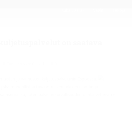
Kuka Saara?
Vaalit
Tekoja
uljetuspalvelut on saatava
Comments are Closed
0
maisten ja vanhusten kuljetuspalveluihin Espoossa.
u, joka mahdollistaa tavanomaisen arkisen elämän ja
sa asemassa, joten palvelun turvallisuuden osalta virheisiin ei