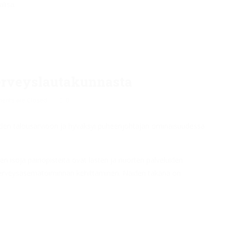
lisä.
 terveyslautakunnasta
nts are Closed
0
vuoden talousarvioon ja hyväksyi puheenjohtajan ominaisuudessa
en isoja painopisteitä ovat lasten ja nuorten palveluiden
terveysasematoiminnan kehittäminen. Näiden takana on