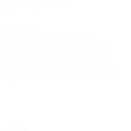
yydelle ja reilulle
nts are Closed
0
äänestysten jälkeen, että Espoo tukee sokeiden,
ien kanssa kulkevien alennus- ja vapaalippujen säilyttämistä
usi sitten, mutta silloin asia jäi äänestyksen päätteeksi
viä päätöksiä. Osa kokoomuksesta suhtautui hyvin nyreästi
 taakse löytyi kuitenkin onneksi enemmistö. Kiitos yhteistyöstä
kseni ja niiden kohtalot avattuna. Itse kokoustekstiin voi
sestään