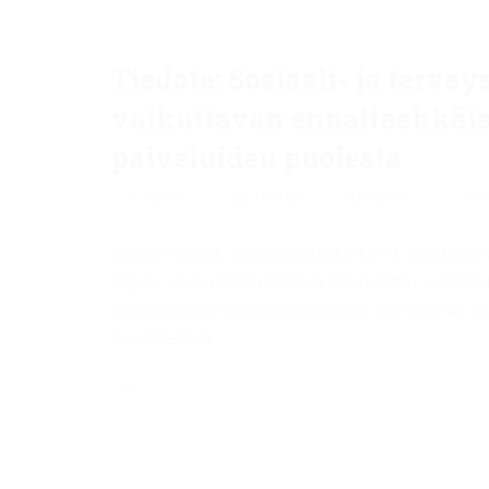
Tiedote: Sosiaali- ja terve
vaikuttavan ennaltaehkäi
palveluiden puolesta
26.9.2018
Saara Hyrkkö
Hyvinvointi
Comme
Espoon sosiaali- ja terveyslautakunta otti eilen illal
laajalla enemmistöllä lisäyksiä virkamiesten esitykse
varapuheenjohtaja Johanna Värmälä (sd) iloitsevat lau
neuvotteluihin.
READ MORE