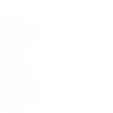
Kategoriat
Eduskuntaelämää
Hyvinvointi
Koulutus
kulttuuri
Tasa-arvo
Tiedotteet
Valtiopäivätoimet
Valtuustotoimet
Yleinen