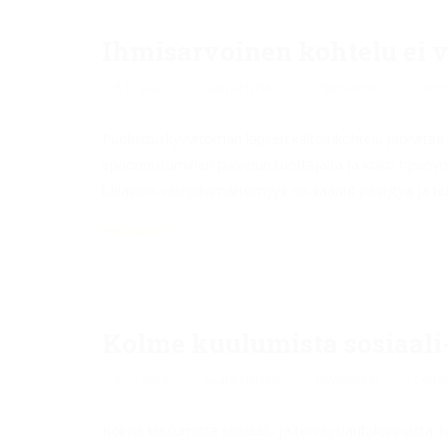
Ihmisarvoinen kohtelu ei v
8.11.2021
Saara Hyrkkö
Hyvinvointi
Comme
Puolustuskyvyttömän lapsen kaltoinkohtelu järkyttää 
epäonnistuminen palvelun tuottajalta ja koko hyvinvoi
tällainen välinpitämättömyys on saanut pesiytyä ja t
READ MORE
Kolme kuulumista sosiaali
23.3.2019
Saara Hyrkkö
Hyvinvointi
Comme
Kolme kuulumista sosiaali- ja terveyslautakunnasta: 