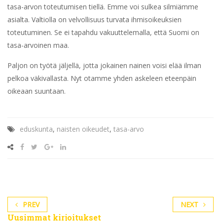
tasa-arvon toteutumisen tiellä. Emme voi sulkea silmiämme
asialta. ‌Valtiolla ‌on‌ ‌velvollisuus‌ ‌turvata ‌ihmisoikeuksien‌
‌toteutuminen.‌ ‌Se ‌ei‌ ‌tapahdu vakuuttelemalla,‌ ‌että‌ ‌Suomi‌ ‌on‌
‌tasa-arvoinen‌ ‌maa.‌
Paljon‌ ‌on‌ ‌työtä‌ ‌jäljellä,‌ ‌‌jotta ‌jokainen‌ ‌nainen‌ ‌voisi‌ ‌elää‌ ‌ilman‌
‌pelkoa ‌väkivallasta.‌‌ Nyt ‌otamme ‌yhden‌ ‌askeleen‌ ‌eteenpäin‌
‌oikeaan‌ ‌suuntaan.‌
eduskunta
,
naisten oikeudet
,
tasa-arvo
PREV
NEXT
Uusimmat kirjoitukset