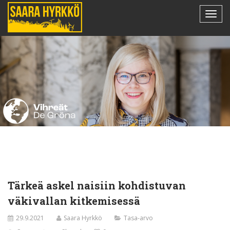
Tärkeä‌ askel ‌naisiin‌ ‌kohdis­tu­van‌
‌väkival­lan‌ ‌kitkemi­sessä‌
29.9.2021
Saara Hyrkkö
Tasa-arvo