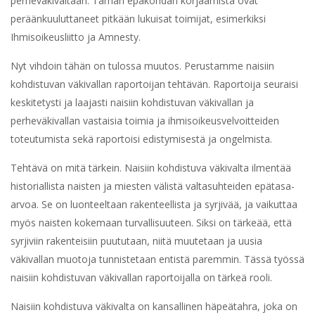
‌perheväkivaltaan.‌ Tämän epäkohdan korjaamista ovat
peräänkuuluttaneet pitkään lukuisat toimijat, esimerkiksi
Ihmisoikeusliitto ja Amnesty. ‌
Nyt‌ ‌vihdoin‌ ‌tähän‌ ‌on‌ ‌tulossa ‌muutos.‌ Perustamme naisiin‌
‌kohdistuvan‌ ‌väkivallan‌ ‌raportoijan‌ ‌tehtävä‌n.‌ ‌Raportoija ‌seuraisi‌
‌keskitetysti‌ ‌ja ‌laajasti‌ ‌naisiin‌ ‌kohdistuvan‌ ‌väkivallan‌ ‌ja
perheväkivallan‌ vastaisia toimia ‌ja ‌ihmisoikeusvelvoitteiden‌
‌toteutumista ‌sekä‌ ‌raportoisi‌ ‌edistymisestä‌ ‌ja ‌ongelmista.‌ ‌
Tehtävä‌ ‌on‌ ‌mitä‌ ‌tärkein.‌ Naisiin‌ ‌kohdistuva ‌väkivalta ‌ilmentää‌
‌historiallista ‌naisten‌ ‌ja ‌miesten‌ ‌välistä‌ ‌valtasuhteiden‌ ‌epätasa-
arvoa.‌ ‌Se ‌on‌ ‌luonteeltaan‌ ‌rakenteellista ‌ja ‌syrjivää, ja vaikuttaa
myös naisten kokemaan turvallisuuteen.‌ ‌Siksi‌ ‌on‌ ‌tärkeää,‌ ‌että‌
‌syrjiviin‌ ‌rakenteisiin‌ ‌puututaan‌, ‌niitä‌ ‌muutetaan ja uusia
väkivallan muotoja tunnistetaan entistä paremmin.‌ ‌Tässä työssä
naisiin kohdistuvan väkivallan raportoijalla on tärkeä rooli.
Naisiin‌ ‌kohdistuva ‌väkivalta ‌on‌ ‌kansallinen‌ ‌häpeätahra, joka on