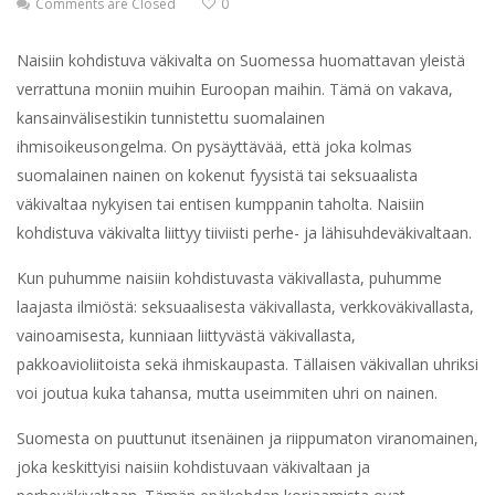
Comments are Closed
0
Naisiin kohdistuva väkivalta on Suomessa huomattavan yleistä
verrattuna moniin muihin Euroopan maihin. Tämä ‌on‌ ‌vakava,‌
‌kansainvälisestikin‌ ‌tunnistettu ‌suomalainen‌
‌ihmisoikeusongelma.‌ On‌ pysäyttävää,‌ ‌että‌ ‌joka ‌kolmas‌
‌suomalainen‌ ‌nainen‌ ‌on‌ ‌kokenut‌ ‌fyysistä‌ ‌tai‌ ‌seksuaalista
‌väkivaltaa ‌nykyisen‌ ‌tai‌ ‌entisen‌ ‌kumppanin‌ ‌taholta.‌ ‌Naisiin‌
‌kohdistuva ‌väkivalta ‌liittyy tiiviisti ‌perhe-‌ ‌ja ‌lähisuhdeväkivaltaan.‌ ‌
Kun‌ ‌puhumme ‌naisiin‌ ‌kohdistuvasta ‌väkivallasta,‌ ‌puhumme
‌laajasta ‌ilmiöstä:‌ ‌‌seksuaalisesta ‌väkivallasta,‌ verkkoväkivallasta,‌
‌vainoamisesta,‌ ‌kunniaan‌ ‌liittyvästä‌ ‌väkivallasta,‌
‌pakkoavioliitoista ‌sekä‌ ‌ihmiskaupasta.‌ ‌Tällaisen‌ ‌väkivallan‌ ‌uhriksi‌
‌voi‌ ‌joutua kuka ‌tahansa, mutta useimmiten uhri on nainen.
Suomesta on puuttunut itsenäinen ja riippumaton viranomainen,
joka ‌keskittyisi‌ ‌naisiin‌ ‌kohdistuvaan‌ ‌väkivaltaan‌ ‌ja