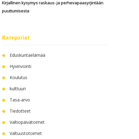
Kirjallinen kysymys raskaus- ja perhevapaasyrjintään
puuttumisesta
Kategoriat
Eduskuntaelämää
Hyvinvointi
Koulutus
kulttuuri
Tasa-arvo
Tiedotteet
Valtiopäivätoimet
Valtuustotoimet