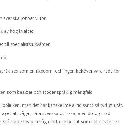
m svenska jobbar vi för:
 av hög kvalitet
 till specialistsjukvården
lla
alspråk ses som en rikedom, och ingen behöver vara rädd för
iken som beaktar och stöder språklig mångfald
politiken, men det har kanske inte alltid synts så tydligt utåt.
draget att våga prata svenska och skapa en dialog med
förstå särbehov och våga fatta de beslut som behövs för en