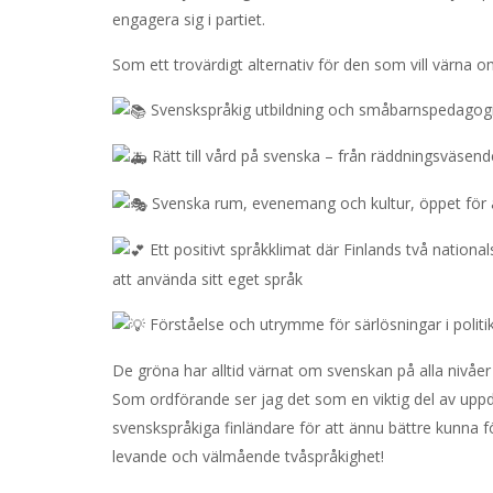
engagera sig i partiet.
Som ett trovärdigt alternativ för den som vill värna o
Svenskspråkig utbildning och småbarnspedagogik
Rätt till vård på svenska – från räddningsväsendet
Svenska rum, evenemang och kultur, öppet för a
Ett positivt språkklimat där Finlands två nation
att använda sitt eget språk
Förståelse och utrymme för särlösningar i polit
De gröna har alltid värnat om svenskan på alla nivåer i 
Som ordförande ser jag det som en viktig del av upp
svenskspråkiga finländare för att ännu bättre kunna 
levande och välmående tvåspråkighet!