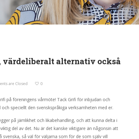
, värdeliberalt alternativ också
nts are Closed
0
ifi på föreningens vårmöte! Tack Grifi för inbjudan och
d och speciellt den svenskspråkiga verksamheten med er.
gger på jämlikhet och likabehandling, och att kunna delta i
viktig del av det. Nu är det kanske viktigare än någonsin att
på svenska, så väl för väljarna som för de som själv vill