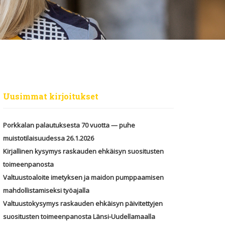
Uusimmat kirjoitukset
Porkkalan palautuksesta 70 vuotta — puhe
muistotilaisuudessa 26.1.2026
Kirjallinen kysymys raskauden ehkäisyn suositusten
toimeenpanosta
Valtuustoaloite imetyksen ja maidon pumppaamisen
mahdollistamiseksi työajalla
Valtuustokysymys raskauden ehkäisyn päivitettyjen
suositusten toimeenpanosta Länsi-Uudellamaalla