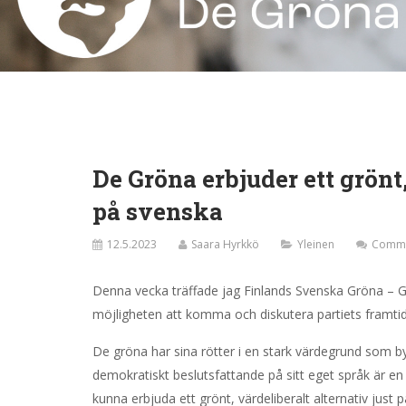
De Gröna erbjuder ett grönt
på svenska
12.5.2023
Saara Hyrkkö
Yleinen
Comme
Denna vecka träffade jag Finlands Svenska Gröna – Gr
möjligheten att komma och diskutera partiets framti
De gröna har sina rötter i en stark värdegrund som by
demokratiskt beslutsfattande på sitt eget språk är en 
kunna erbjuda ett grönt, värdeliberalt alternativ just 