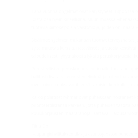
Tänä vuonna ongelmat ovat kärjistyneet. Espoossa 
joista osa hyvin kiireellisinä. Muun muassa Viherlaakso
tuotavia siirtokelpoisia väistötiloja, joiden on määrä
Sisäilmaongelmien mukanaan tuomat terveyshaitat ja ä
syitä muuttaa kurssia. Hätäväistöt ja vuosia kestävät e
taloudellisesti lyhytnäköistä lykätä peruskorjauksia, 
Perusteellisten peruskorjausten rinnalle tarvitaan ajo
hallitusti lisätä rakennusten elinikää ja toteuttaa var
investoinnit maksavat itsensä takaisin, kun kalliit ja va
Kaikki poliittiset ryhmät ovat puheissaan nostaneet 
prioriteettilistansa kärkeen. Jotta puheiden tasolta 
koulukorjausten määrärahoja lisättävä. Talousarviost
Tiina Elo
Kaupunginhallituksen tila- ja asuntojaoston puheenjoht