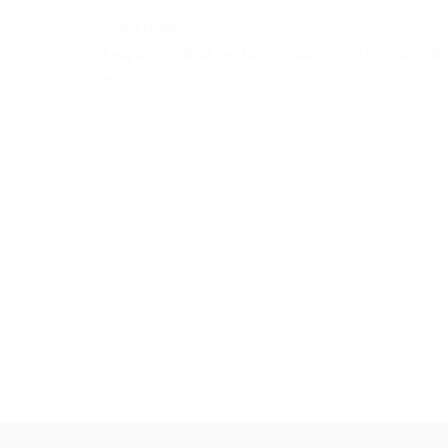
Saara Hyrkkö
Kaupunginhallituksen tila- ja asuntojaoston jäsen (vihr
Espoo
Espoo
,
mielipidekirjoitus
,
sisäilmaongelmat
,
talous
PREV