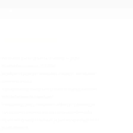
Blogi
Ota yhteyttä
På svenska
In English
Uusimmat kirjoitukset
Porkkalan palautuksesta 70 vuotta — puhe
muistotilaisuudessa 26.1.2026
Kirjallinen kysymys raskauden ehkäisyn suositusten
toimeenpanosta
Valtuustoaloite imetyksen ja maidon pumppaamisen
mahdollistamiseksi työajalla
Valtuustokysymys raskauden ehkäisyn päivitettyjen
suositusten toimeenpanosta Länsi-Uudellamaalla
Kirjallinen kysymys raskaus- ja perhevapaasyrjintään
puuttumisesta