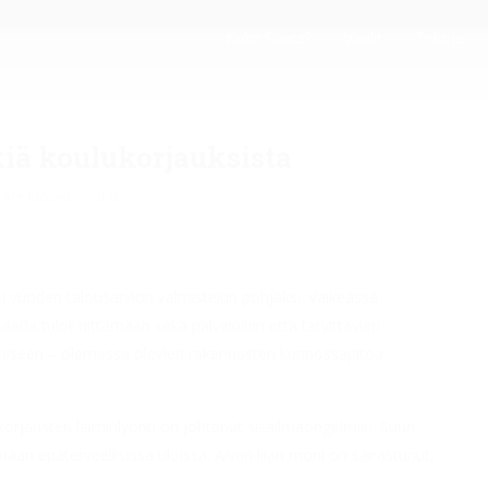
Kuka Saara?
Vaalit
Tekoja
kiä koulukorjauksista
are Closed
0
i vuoden talousarvion valmistelun pohjaksi. Vaikeassa
da tulot riittämään sekä palveluihin että tarvittavien
tamiseen – olemassa olevien rakennusten kunnossapitoa
orjausten laiminlyönti on johtanut sisäilmaongelmiin. Suuri
ään epäterveellisissä tiloissa. Aivan liian moni on sairastunut,