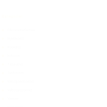
Kategoriat
Eduskuntaelämää
Hyvinvointi
Koulutus
kulttuuri
Tasa-arvo
Tiedotteet
Valtiopäivätoimet
Valtuustotoimet
Yleinen