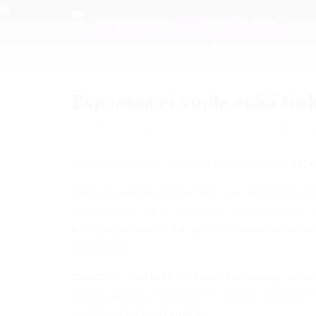
Espoossa ei voida enää tin
6.9.2014
Saara Hyrkkö
Yleinen
Comments 
Mielipidekirjoitus
julkaistiin Länsiväylässä 6.9.2014.
Valtuusto päättää 8.9. kokouksessaan kehyksestä ens
taloustilanteessa kasvavan kaupungin haasteena on saa
koulujen, päiväkotien, katujen ja uimahallien raken
unohtamatta.
Espoossa, kuten kaikkialla Suomessa, koulujen perusk
joukko oppilaita ja opettajia on joutunut työskentelem
vaikka yksikin tapaus on liikaa.