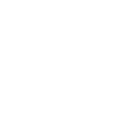
on jouduttu käynnistämään kahdeksan väistökouluhanketta,
n, Veräjäpellon ja Kirstin koulut odottavat koulujen pihoille
 valmistua loppuvuodesta.
kkinäisten väistöjen aiheuttama stressi eivät ole ainoita
vakot parakkikouluissa tulevat kaupungille kalliiksi. On
kun riskinä on yhä useampi pitkä evakkoreissu.
issa tehtyjä, kevyempiä ylläpitokorjauksia. Näin voidaan
sinaiset peruskorjaukset suunnitelmallisesti. Ennaltaehkäisevät
ivalloiset hätäväistöt vältetään.
koulujen ja päiväkotien sisäilmaongelmien selättämisen
päästään parantamaan koululaisten hyvinvointia, on
a ja investointiohjelmasta päätettäessä on tekojen aika.
aja (vihr.)