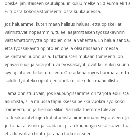
opiskelijahintaiseen seutulippuun kuluu melkein 50 euroa eli 10
% tuosta kokonaistoimeentulosta kuukaudessa.
Jos haluamme, kuten maan hallitus haluaa, että opiskelijat
valmistuvat nopeammin, tulee laajamittaisen työssäkäynnin
välttämättömyyttä opintojen ohella vähentää. En halua sanoa,
että työssäkäynti opintojen ohella olisi missään nimessä
pelkästään huono asia. Tutkimusten mukaan toimeentulon
epävarmuus ja siitä johtuva työssäkäynti ovat kuitenkin suurin
syy opintojen hidastumiseen. On tärkeää myös huomata, että
kaikille työnteko opintojen ohella ei ole edes mahdollista.
Tämä onnistuu vain, jos kaupungissamme on tarjota edullista
asumista, sillä muussa tapauksessa pelkkä vuokra syö koko
toimeentulon ja hieman ylikin. Samalla tuemme tulevien
korkeakoulutettujen kotiutumista nimenomaan Espooseen. Ja
jotta näitä asuntoja saadaan, pitää kaupungin sekä kaavoittaa
että luovuttaa tontteja tähän tarkoitukseen.