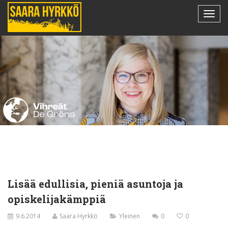
Lisää edullisia, pieniä asuntoja ja
opiskelijakämppiä
9.6.2014
Saara Hyrkkö
Yleinen
0
0