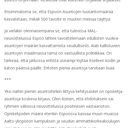
Ensimmäisenä se, että Espoon Asuntojen tuotantomäärää
kasvatetaan, mikäli 500 tavoite ei muuten meinaa täyttyä.
Ja vieläkin olennaisempana se, että tulevissa MAL-
neuvotteluissa Espoo lähtee tavoittelemaan edullisten vuokra-
asuntojen määrän kasvattamista seudullisesti. Alati kallistuvien
asuntojen maailmassa tämä on vastuullista politiikkaa. On
tärkeää, että jatkossa entistä useampi löytää itselleen kodin ja
katon päänsä päälle. Eritoten pieniä asuntoja tarvitaan lisää.
***
Yksi näihin pieniin asuntoihinkin liittyvä kehitysaskel on opiskelija-
asuntoja koskeva kirjaus. Olen iloinen, että ehdotukseni sai
ryhmien välisissä neuvotteluissa positiivisen vastaanoton.
Opiskelijoiden määrä etenkin Espoossa kasvaa muun muassa
Aalto-yliopiston kampuksen ja seudun ammattikorkeakoulujen