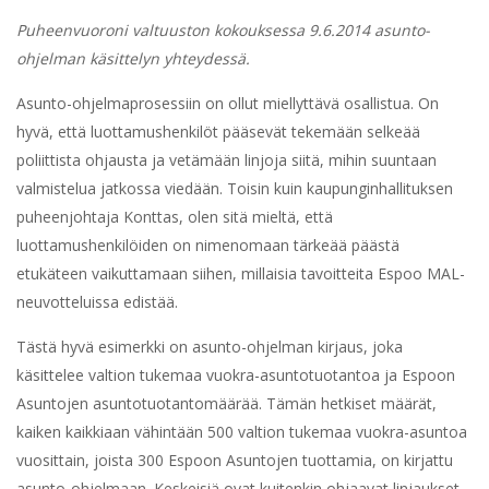
Puheenvuoroni valtuuston kokouksessa 9.6.2014 asunto-
ohjelman käsittelyn yhteydessä.
Asunto-ohjelmaprosessiin on ollut miellyttävä osallistua. On
hyvä, että luottamushenkilöt pääsevät tekemään selkeää
poliittista ohjausta ja vetämään linjoja siitä, mihin suuntaan
valmistelua jatkossa viedään. Toisin kuin kaupunginhallituksen
puheenjohtaja Konttas, olen sitä mieltä, että
luottamushenkilöiden on nimenomaan tärkeää päästä
etukäteen vaikuttamaan siihen, millaisia tavoitteita Espoo MAL-
neuvotteluissa edistää.
Tästä hyvä esimerkki on asunto-ohjelman kirjaus, joka
käsittelee valtion tukemaa vuokra-asuntotuotantoa ja Espoon
Asuntojen asuntotuotantomäärää. Tämän hetkiset määrät,
kaiken kaikkiaan vähintään 500 valtion tukemaa vuokra-asuntoa
vuosittain, joista 300 Espoon Asuntojen tuottamia, on kirjattu
asunto-ohjelmaan. Keskeisiä ovat kuitenkin ohjaavat linjaukset.