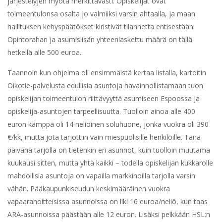
järjestelyjen myötä merkittävästi. Opiskelijat ovat
toimeentulonsa osalta jo valmiiksi varsin ahtaalla, ja maan
hallituksen kehyspäätökset kiristivät tilannetta entisestään.
Opintorahan ja asumislisän yhteenlaskettu määrä on tällä
hetkellä alle 500 euroa.
Taannoin kun ohjelma oli ensimmäistä kertaa listalla, kartoitin
Oikotie-palvelusta edullisia asuntoja havainnollistamaan tuon
opiskelijan toimeentulon riittävyyttä asumiseen Espoossa ja
opiskelija-asuntojen tarpeellisuutta. Tuolloin ainoa alle 400
euron kämppä oli 14 neliöinen soluhuone, jonka vuokra oli 390
€/kk, mutta jota tarjottiin vain miespuolisille henkilöille. Tänä
päivänä tarjolla on tietenkin eri asunnot, kuin tuolloin muutama
kuukausi sitten, mutta yhtä kaikki – todella opiskelijan kukkarolle
mahdollisia asuntoja on vapailla markkinoilla tarjolla varsin
vähän. Pääkaupunkiseudun keskimääräinen vuokra
vapaarahoitteisissa asunnoissa on liki 16 euroa/neliö, kun taas
ARA-asunnoissa päästään alle 12 euron. Lisäksi pelkkään HSL:n