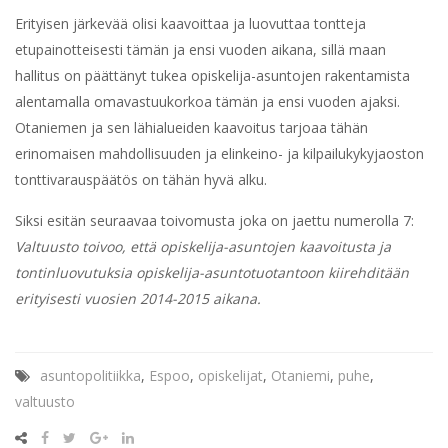
Erityisen järkevää olisi kaavoittaa ja luovuttaa tontteja
etupainotteisesti tämän ja ensi vuoden aikana, sillä maan
hallitus on päättänyt tukea opiskelija-asuntojen rakentamista
alentamalla omavastuukorkoa tämän ja ensi vuoden ajaksi.
Otaniemen ja sen lähialueiden kaavoitus tarjoaa tähän
erinomaisen mahdollisuuden ja elinkeino- ja kilpailukykyjaoston
tonttivarauspäätös on tähän hyvä alku.
Siksi esitän seuraavaa toivomusta joka on jaettu numerolla 7:
Valtuusto toivoo, että opiskelija-asuntojen kaavoitusta ja
tontinluovutuksia opiskelija-asuntotuotantoon kiirehditään
erityisesti vuosien 2014-2015 aikana.
asuntopolitiikka
,
Espoo
,
opiskelijat
,
Otaniemi
,
puhe
,
valtuusto