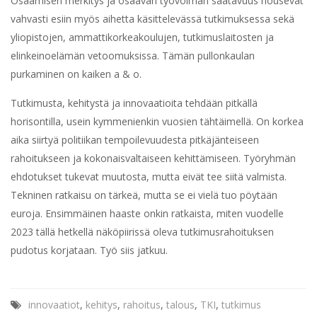
Osaamisen merkitys ja osaavan työvoiman saatavuus nousevat
vahvasti esiin myös aihetta käsittelevässä tutkimuksessa sekä
yliopistojen, ammattikorkeakoulujen, tutkimuslaitosten ja
elinkeinoelämän vetoomuksissa. Tämän pullonkaulan
purkaminen on kaiken a & o.
Tutkimusta, kehitystä ja innovaatioita tehdään pitkällä
horisontilla, usein kymmenienkin vuosien tähtäimellä. On korkea
aika siirtyä politiikan tempoilevuudesta pitkäjänteiseen
rahoitukseen ja kokonaisvaltaiseen kehittämiseen. Työryhmän
ehdotukset tukevat muutosta, mutta eivät tee siitä valmista.
Tekninen ratkaisu on tärkeä, mutta se ei vielä tuo pöytään
euroja. Ensimmäinen haaste onkin ratkaista, miten vuodelle
2023 tällä hetkellä näköpiirissä oleva tutkimusrahoituksen
pudotus korjataan. Työ siis jatkuu.
innovaatiot
,
kehitys
,
rahoitus
,
talous
,
TKI
,
tutkimus