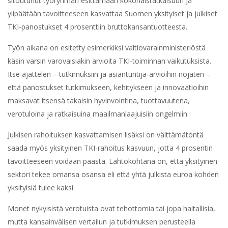
sitoutunut työryhmän esittämään kokonaisratkaisuun ja
ylipäätään tavoitteeseen kasvattaa Suomen yksityiset ja julkiset
TKI-panostukset 4 prosenttiin bruttokansantuotteesta.
Työn aikana on esitetty esimerkiksi valtiovarainministeriöstä
käsin varsin varovaisiakin arvioita TKI-toiminnan vaikutuksista.
Itse ajattelen – tutkimuksiin ja asiantuntija-arvioihin nojaten –
että panostukset tutkimukseen, kehitykseen ja innovaatioihin
maksavat itsensä takaisin hyvinvointina, tuottavuutena,
verotuloina ja ratkaisuina maailmanlaajuisiin ongelmiin.
Julkisen rahoituksen kasvattamisen lisäksi on välttämätöntä
saada myös yksityinen TKI-rahoitus kasvuun, jotta 4 prosentin
tavoitteeseen voidaan päästä. Lähtökohtana on, että yksityinen
sektori tekee omansa osansa eli että yhtä julkista euroa kohden
yksityisiä tulee kaksi.
Monet nykyisistä verotuista ovat tehottomia tai jopa haitallisia,
mutta kansainvälisen vertailun ja tutkimuksen perusteella