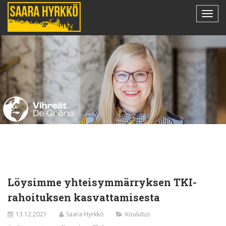
Löysimme yhteisymmärryksen TKI-
rahoituksen kasvattamisesta
13.12.2021
Saara Hyrkkö
Koulutus