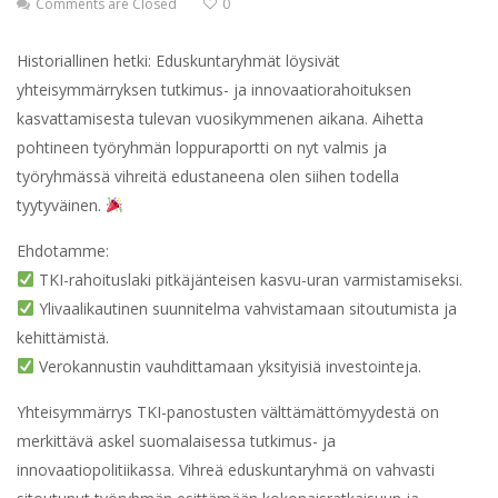
Comments are Closed
0
Historiallinen hetki: Eduskuntaryhmät löysivät
yhteisymmärryksen tutkimus- ja innovaatiorahoituksen
kasvattamisesta tulevan vuosikymmenen aikana. Aihetta
pohtineen työryhmän loppuraportti on nyt valmis ja
työryhmässä vihreitä edustaneena olen siihen todella
tyytyväinen.
Ehdotamme:
TKI-rahoituslaki pitkäjänteisen kasvu-uran varmistamiseksi.
Ylivaalikautinen suunnitelma vahvistamaan sitoutumista ja
kehittämistä.
Verokannustin vauhdittamaan yksityisiä investointeja.
Yhteisymmärrys TKI-panostusten välttämättömyydestä on
merkittävä askel suomalaisessa tutkimus- ja
innovaatiopolitiikassa. Vihreä eduskuntaryhmä on vahvasti