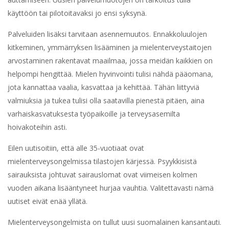
käyttöön tai pilotoitavaksi jo ensi syksynä.
Palveluiden lisäksi tarvitaan asennemuutos. Ennakkoluulojen
kitkeminen, ymmärryksen lisääminen ja mielenterveystaitojen
arvostaminen rakentavat maailmaa, jossa meidän kaikkien on
helpompi hengittää. Mielen hyvinvointi tulisi nähdä pääomana,
jota kannattaa vaalia, kasvattaa ja kehittää. Tähän liittyviä
valmiuksia ja tukea tulisi olla saatavilla pienestä pitäen, aina
varhaiskasvatuksesta työpaikoille ja terveysasemilta
hoivakoteihin asti.
Eilen uutisoitiin, että alle 35-vuotiaat ovat
mielenterveysongelmissa tilastojen kärjessä. Psyykkisistä
sairauksista johtuvat sairauslomat ovat viimeisen kolmen
vuoden aikana lisääntyneet hurjaa vauhtia. Valitettavasti nämä
uutiset eivät enää yllätä.
Mielenterveysongelmista on tullut uusi suomalainen kansantauti.