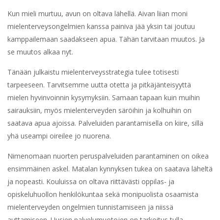
Kun mieli murtuu, avun on oltava lähellä. Aivan liian moni
mielenterveysongelmien kanssa painiva jää yksin tai joutuu
kamppailemaan saadakseen apua. Tähän tarvitaan muutos. Ja
se muutos alkaa nyt.
Tänään julkaistu mielenterveysstrategia tulee totisesti
tarpeeseen. Tarvitsemme uutta otetta ja pitkäjänteisyyttä
mielen hyvinvoinnin kysymyksiin. Samaan tapaan kuin muihin
sairauksiin, myös mielenterveyden säröihin ja kolhuihin on
saatava apua ajoissa. Palveluiden parantamisella on kiire, sillä
yhä useampi oireilee jo nuorena.
Nimenomaan nuorten peruspalveluiden parantaminen on oikea
ensimmäinen askel. Matalan kynnyksen tukea on saatava läheltä
ja nopeasti. Kouluissa on oltava riittävästi oppilas- ja
opiskeluhuollon henkilökuntaa sekä monipuolista osaamista
mielenterveyden ongelmien tunnistamiseen ja niissä
auttamiseen. Uusien palvelumuotojen on tarkoitus tulla