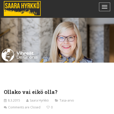
Ollako vai eikö olla?
8.3.2015
Saara Hyrkkö
Tasa-arvo
Comments are Closed
0