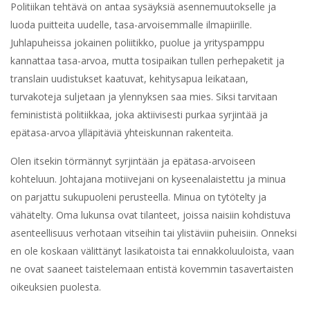
Politiikan tehtävä on antaa sysäyksiä asennemuutokselle ja
luoda puitteita uudelle, tasa-arvoisemmalle ilmapiirille.
Juhlapuheissa jokainen poliitikko, puolue ja yrityspamppu
kannattaa tasa-arvoa, mutta tosipaikan tullen perhepaketit ja
translain uudistukset kaatuvat, kehitysapua leikataan,
turvakoteja suljetaan ja ylennyksen saa mies. Siksi tarvitaan
feminististä politiikkaa, joka aktiivisesti purkaa syrjintää ja
epätasa-arvoa ylläpitäviä yhteiskunnan rakenteita.
Olen itsekin törmännyt syrjintään ja epätasa-arvoiseen
kohteluun. Johtajana motiivejani on kyseenalaistettu ja minua
on parjattu sukupuoleni perusteella. Minua on tytötelty ja
vähätelty. Oma lukunsa ovat tilanteet, joissa naisiin kohdistuva
asenteellisuus verhotaan vitseihin tai ylistäviin puheisiin. Onneksi
en ole koskaan välittänyt lasikatoista tai ennakkoluuloista, vaan
ne ovat saaneet taistelemaan entistä kovemmin tasavertaisten
oikeuksien puolesta.