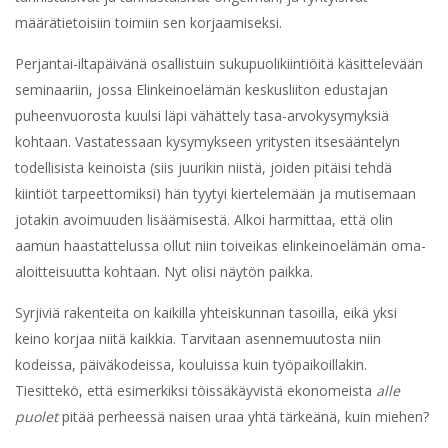
määrätietoisiin toimiin sen korjaamiseksi.
Perjantai-iltapäivänä osallistuin sukupuolikiintiöitä käsittelevään
seminaariin, jossa Elinkeinoelämän keskusliiton edustajan
puheenvuorosta kuulsi läpi vähättely tasa-arvokysymyksiä
kohtaan. Vastatessaan kysymykseen yritysten itsesääntelyn
todellisista keinoista (siis juurikin niistä, joiden pitäisi tehdä
kiintiöt tarpeettomiksi) hän tyytyi kiertelemään ja mutisemaan
jotakin avoimuuden lisäämisestä. Alkoi harmittaa, että olin
aamun haastattelussa ollut niin toiveikas elinkeinoelämän oma-
aloitteisuutta kohtaan. Nyt olisi näytön paikka.
Syrjiviä rakenteita on kaikilla yhteiskunnan tasoilla, eikä yksi
keino korjaa niitä kaikkia. Tarvitaan asennemuutosta niin
kodeissa, päiväkodeissa, kouluissa kuin työpaikoillakin.
Tiesittekö, että esimerkiksi töissäkäyvistä ekonomeista
alle
puolet
pitää perheessä naisen uraa yhtä tärkeänä, kuin miehen?