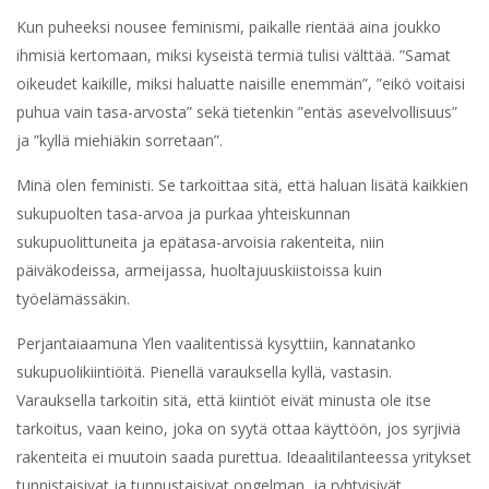
Kun puheeksi nousee feminismi, paikalle rientää aina joukko
ihmisiä kertomaan, miksi kyseistä termiä tulisi välttää. ”Samat
oikeudet kaikille, miksi haluatte naisille enemmän”, ”eikö voitaisi
puhua vain tasa-arvosta” sekä tietenkin ”entäs asevelvollisuus”
ja ”kyllä miehiäkin sorretaan”.
Minä olen feministi. Se tarkoittaa sitä, että haluan lisätä kaikkien
sukupuolten tasa-arvoa ja purkaa yhteiskunnan
sukupuolittuneita ja epätasa-arvoisia rakenteita, niin
päiväkodeissa, armeijassa, huoltajuuskiistoissa kuin
työelämässäkin.
Perjantaiaamuna Ylen vaalitentissä kysyttiin, kannatanko
sukupuolikiintiöitä. Pienellä varauksella kyllä, vastasin.
Varauksella tarkoitin sitä, että kiintiöt eivät minusta ole itse
tarkoitus, vaan keino, joka on syytä ottaa käyttöön, jos syrjiviä
rakenteita ei muutoin saada purettua. Ideaalitilanteessa yritykset
tunnistaisivat ja tunnustaisivat ongelman, ja ryhtyisivät