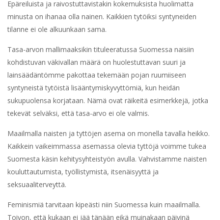
Epäreiluista ja raivostuttavistakin kokemuksista huolimatta
minusta on ihanaa olla nainen. Kaikkien tytöiksi syntyneiden
tilanne ei ole alkuunkaan sama.
Tasa-arvon mallimaaksikin tituleeratussa Suomessa naisiin
kohdistuvan väkivallan määrä on huolestuttavan suuri ja
lainsäädäntömme pakottaa tekemään pojan ruumiiseen
syntyneistä tytöistä lisääntymiskyvyttömiä, kun heidän
sukupuolensa korjataan. Nämä ovat räikeitä esimerkkejä, jotka
tekevät selväksi, että tasa-arvo ei ole valmis.
Maailmalla naisten ja tyttöjen asema on monella tavalla heikko.
Kaikkein vaikeimmassa asemassa olevia tyttöjä voimme tukea
Suomesta käsin kehitysyhteistyön avulla. Vahvistamme naisten
kouluttautumista, työllistymistä, itsenäisyyttä ja
seksuaaliterveyttä.
Feminismiä tarvitaan kipeästi niin Suomessa kuin maailmalla.
Toivon, että kukaan ei jää tänään eikä muinakaan päivinä