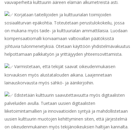
vauvaperheitä kulttuurin ääreen elämän alkumetreistä asti.
Korjataan taiteilijoiden ja kulttuurialan toimijoiden
sosiaaliturvan epäkohtia. Toteutetaan perustulokokeilu, jossa
on mukana myös taide- ja kulttuurialan ammattilaisia. Luodaan
kompensaatiomalli korvaamaan valtiovallan päätöksistä
johtuvia tulonmenetyksiä. Otetaan käyttöön yhdistelmävakuutus
helpottamaan palkkatyön ja yrittäjyyden yhteensovittamista.
Varmistetaan, että tekijät saavat oikeudenmukaisen
korvauksen myös alustatalouden aikana. Laajennetaan
lainauskorvausta myös sähkö- ja äänikirjoihin.
Edistetään kulttuurin saavutettavuutta myös digitaalisten
palveluiden avulla. Tuetaan uusien digitaalisten
liiketoimintamallien ja innovaatioiden syntyä ja mahdollistetaan
uusien kulttuurin muotojen kehittyminen siten, että järjestelmä
on oikeudenmukainen myös tekijänoikeuksien haltijan kannalta.