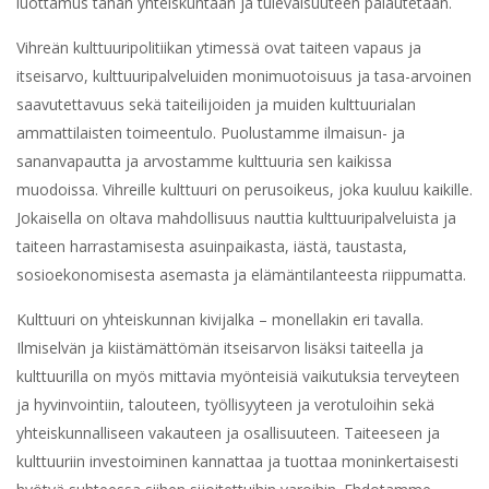
luottamus tähän yhteiskuntaan ja tulevaisuuteen palautetaan.
Vihreän kulttuuripolitiikan ytimessä ovat taiteen vapaus ja
itseisarvo, kulttuuripalveluiden monimuotoisuus ja tasa-arvoinen
saavutettavuus sekä taiteilijoiden ja muiden kulttuurialan
ammattilaisten toimeentulo. Puolustamme ilmaisun- ja
sananvapautta ja arvostamme kulttuuria sen kaikissa
muodoissa. Vihreille kulttuuri on perusoikeus, joka kuuluu kaikille.
Jokaisella on oltava mahdollisuus nauttia kulttuuripalveluista ja
taiteen harrastamisesta asuinpaikasta, iästä, taustasta,
sosioekonomisesta asemasta ja elämäntilanteesta riippumatta.
Kulttuuri on yhteiskunnan kivijalka – monellakin eri tavalla.
Ilmiselvän ja kiistämättömän itseisarvon lisäksi taiteella ja
kulttuurilla on myös mittavia myönteisiä vaikutuksia terveyteen
ja hyvinvointiin, talouteen, työllisyyteen ja verotuloihin sekä
yhteiskunnalliseen vakauteen ja osallisuuteen. Taiteeseen ja
kulttuuriin investoiminen kannattaa ja tuottaa moninkertaisesti