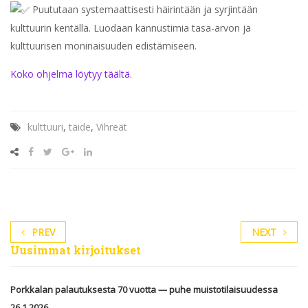
Puututaan systemaattisesti häirintään ja syrjintään
kulttuurin kentällä. Luodaan kannustimia tasa-arvon ja
kulttuurisen moninaisuuden edistämiseen.
Koko ohjelma löytyy täältä
.
kulttuuri
,
taide
,
Vihreät
PREV
NEXT
Uusimmat kirjoitukset
Porkkalan palautuksesta 70 vuotta — puhe muistotilaisuudessa
26.1.2026