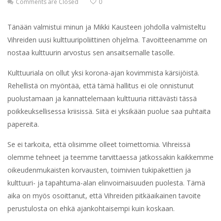
Comments are Closed
0
Tänään valmistui minun ja Mikki Kausteen johdolla valmisteltu
Vihreiden uusi kulttuuripoliittinen ohjelma. Tavoitteenamme on
nostaa kulttuurin arvostus sen ansaitsemalle tasolle.
Kulttuuriala on ollut yksi korona-ajan kovimmista kärsijöistä.
Rehellistä on myöntää, että tämä hallitus ei ole onnistunut
puolustamaan ja kannattelemaan kulttuuria riittävästi tässä
poikkeuksellisessa kriisissä. Siitä ei yksikään puolue saa puhtaita
papereita.
Se ei tarkoita, että olisimme olleet toimettomia. Vihreissä
olemme tehneet ja teemme tarvittaessa jatkossakin kaikkemme
oikeudenmukaisten korvausten, toimivien tukipakettien ja
kulttuuri- ja tapahtuma-alan elinvoimaisuuden puolesta. Tämä
aika on myös osoittanut, että Vihreiden pitkäaikainen tavoite
perustulosta on ehkä ajankohtaisempi kuin koskaan.