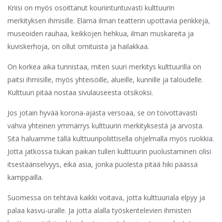
Kriisi on myös osoittanut kouriintuntuvasti kulttuurin
merkityksen ihmisille. Elämä ilman teatterin upottavia penkkejä,
museoiden rauhaa, keikkojen hehkua, ilman muskareita ja
kuviskerhoja, on ollut omituista ja hailakkaa.
On korkea aika tunnistaa, miten suuri merkitys kulttuurilla on
paitsi ihmisille, myös yhteisöille, alueille, kunnille ja taloudelle.
Kulttuuri pitää nostaa sivulauseesta otsikoksi.
Jos jotain hyvää korona-ajasta versoaa, se on toivottavasti
vahva yhteinen ymmärrys kulttuurin merkityksestä ja arvosta.
Sitä haluamme tällä kulttuuripoliittisella ohjelmalla myös ruokkia.
Jotta jatkossa tiukan paikan tullen kulttuurin puolustaminen olisi
itsestäänselvyys, eikä asia, jonka puolesta pitää hiki päässä
kamppailla.
Suomessa on tehtävä kaikki voitava, jotta kulttuuriala elpyy ja
palaa kasvu-uralle. Ja jotta alalla työskentelevien ihmisten