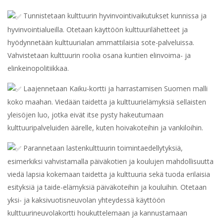
Tunnistetaan kulttuurin hyvinvointivaikutukset kunnissa ja
hyvinvointialueilla. Otetaan käyttöön kulttuurilähetteet ja
hyödynnetään kulttuurialan ammattilaisia sote-palveluissa.
Vahvistetaan kulttuurin roolia osana kuntien elinvoima- ja
elinkeinopolitiikkaa.
Laajennetaan Kaiku-kortti ja harrastamisen Suomen malli
koko maahan. Viedään taidetta ja kulttuurielämyksiä sellaisten
yleisöjen luo, jotka eivät itse pysty hakeutumaan
kulttuuripalveluiden äärelle, kuten hoivakoteihin ja vankiloihin.
Parannetaan lastenkulttuurin toimintaedellytyksiä,
esimerkiksi vahvistamalla päiväkotien ja koulujen mahdollisuutta
viedä lapsia kokemaan taidetta ja kulttuuria sekä tuoda erilaisia
esityksiä ja taide-elämyksiä päiväkoteihin ja kouluihin. Otetaan
yksi- ja kaksivuotisneuvolan yhteydessä käyttöön
kulttuurineuvolakortti houkuttelemaan ja kannustamaan