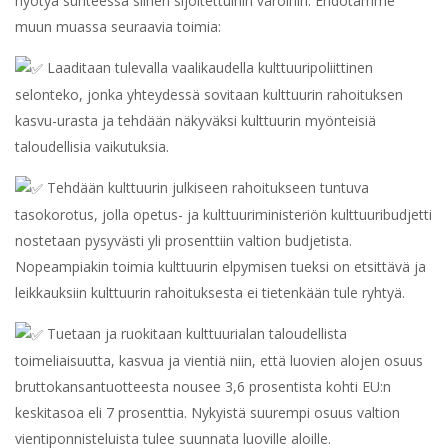
hyötyä suhteessa siihen sijoitettuihin varoihin. Ehdotamme
muun muassa seuraavia toimia:
Laaditaan tulevalla vaalikaudella kulttuuripoliittinen
selonteko, jonka yhteydessä sovitaan kulttuurin rahoituksen
kasvu-urasta ja tehdään näkyväksi kulttuurin myönteisiä
taloudellisia vaikutuksia.
Tehdään kulttuurin julkiseen rahoitukseen tuntuva
tasokorotus, jolla opetus- ja kulttuuriministeriön kulttuuribudjetti
nostetaan pysyvästi yli prosenttiin valtion budjetista.
Nopeampiakin toimia kulttuurin elpymisen tueksi on etsittävä ja
leikkauksiin kulttuurin rahoituksesta ei tietenkään tule ryhtyä.
Tuetaan ja ruokitaan kulttuurialan taloudellista
toimeliaisuutta, kasvua ja vientiä niin, että luovien alojen osuus
bruttokansantuotteesta nousee 3,6 prosentista kohti EU:n
keskitasoa eli 7 prosenttia. Nykyistä suurempi osuus valtion
vientiponnisteluista tulee suunnata luoville aloille.