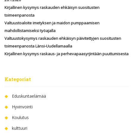
Kirjallinen kysymys raskauden ehkäisyn suositusten
toimeenpanosta
Valtuustoaloite imetyksen ja maidon pumppaamisen
mahdollistamiseksi työajalla
Valtuustokysymys raskauden ehkäisyn päivitettyjen suositusten
toimeenpanosta Länsi-Uudellamaalla
Kirjallinen kysymys raskaus- ja perhevapaasyrjintään puuttumisesta
Kategoriat
Eduskuntaelämää
Hyvinvointi
Koulutus
kulttuuri