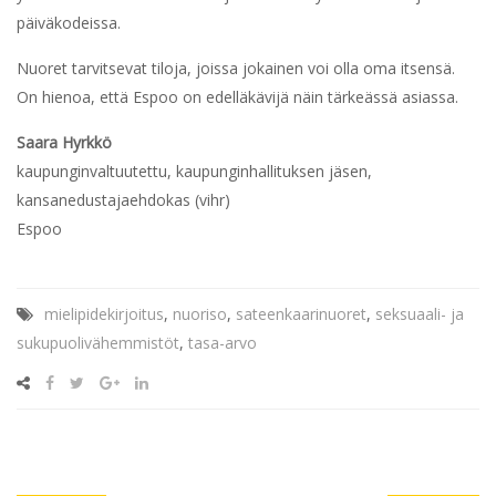
päiväkodeissa.
Nuoret tarvitsevat tiloja, joissa jokainen voi olla oma itsensä.
On hienoa, että Espoo on edelläkävijä näin tärkeässä asiassa.
Saara Hyrkkö
kaupunginvaltuutettu, kaupunginhallituksen jäsen,
kansanedustajaehdokas (vihr)
Espoo
mielipidekirjoitus
,
nuoriso
,
sateenkaarinuoret
,
seksuaali- ja
sukupuolivähemmistöt
,
tasa-arvo