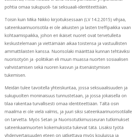
pohtia omaa sukupuoli- tai seksuaali-identiteettiään.
Toisin kuin Mika Niikko kirjoituksessaan (LV 14.2.2015) vihjaa,
sateenkaarinuorisotila ei ole aikuisten ja lasten treffipaikka vaan
kohtaamispaikka, johon eri ikäiset nuoret ovat tervetulleita
keskustelemaan ja viettämään aikaa toistensa ja vastuullisten
ammattilaisten kanssa. Nuorisolaki määrittää kunnan tehtäviksi
nuorisotyön ja -politiikan eli muun muassa nuorten sosiaalisen
vahvistamisen sekä nuoren kasvun ja itsenäistymisen
tukemisen.
Meidän tulee tavoitella yhteiskuntaa, jossa seksuaalisuuden ja
sukupuolten moninaisuus tunnustetaan, ja jossa jokaisella on
tilaa rakentaa turvallisesti omaa identiteettiään. Tältä osin
maailma ei ole vielä valmis, ja juuri siksi sateenkaarinuorisotilalle
on tarvetta. Myös Setan ja Nuorisotutkimusseuran tutkimukset
sateenkaarinuorten kokemuksista tukevat tätä. Lisäksi työtä
yhdenvertaisuuden eteen on jatkettava myös kouluissa ja