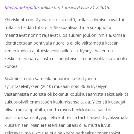
Mielipidekirjoitus
julkaistiin Länsiväylässä 21.2.2015.
Yhteiskunta on täynnä oletuksia siitä, millaisia ihmiset ovat tai
millaisia heidän tulisi olla. Seksuaalisuutta ja sukupuolta
määrittävät normit rajaavat ulos suuren joukon ihmisiä. Omaa
identiteettiään pohtivalla nuorella ei ole välttämättä ketään,
kenen kanssa ajatuksia voisi pallotella. Kynnys hakeutua
keskustelemaan asiasta ns. perinteisessä nuorisotilassa voi olla
korkea.
Sisäministeriön sateenkaarinuoriin keskittyneen
syrjintäselvityksen (2010) mukaan noin 36 % kyselyyn
vastanneista nuorista oli kokenut koulukiusaamista seksuaali- tai
sukupuolivähemmistöön kuulumisensa takia. Yleensä kiusaajat
olivat muita oppilaita, mutta myös henkilökunta saattoi
osallistua samantyyppisellä kohtelulla tai hiljaisesti hyväksymällä
kiusaamisen. Näin ei tietenkään pitäisi olla, mutta luvut
selittävät, miksi koulua ei aina koeta parhaaksi ympäristöksi