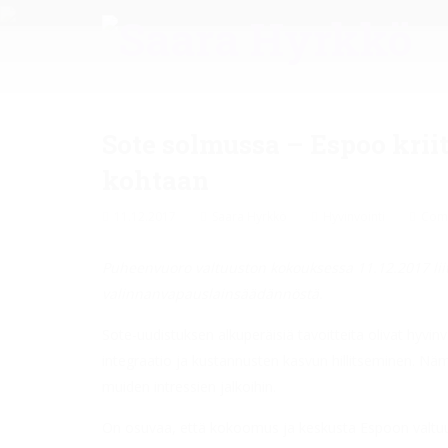
Sote solmussa – Espoo krii
kohtaan
11.12.2017
Saara Hyrkkö
Hyvinvointi
Comm
Puheenvuoro valtuuston kokouksessa 11.12.2017 lii
valinnanvapauslainsäädännöstä.
Sote-uudistuksen alkuperäisiä tavoitteita olivat hyvi
integraatio ja kustannusten kasvun hillitseminen. Nä
muiden intressien jalkoihin.
On osuvaa, että kokoomus ja keskusta Espoon valtuu