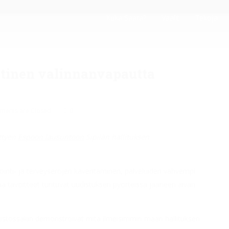
Kuka Saara?
Vaalit
Tekoja
ttinen valinnanvapautta
ents are Closed
0
ttyen
Espoon lausuntoon
Sipilän hallituksen
nvointi- ja terveyserojen kaventaminen, palveluiden vahvempi
mä tavoitteet tuntuvat uudistuksen pyörteissä jääneen aivan
stossakin demonstroivat mitä ilmeisimmin maan hallituksen