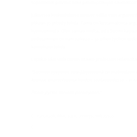
sopivimmat palvelut sekä palvelupolkujen saumatto
Julkisessa keskustelussa nousee välillä esiin argumentti
pitkään jo yritetty tehdä. Tämä on kestämätöntä arg
hyvinvoinnista. Olen samaa mieltä, että Suomi kaipaa
uudistaminen on näin vaikeaa – ja siihen työhön tuski
kannattaisi tehdä.
Lopuksi siksi vielä toinen sitaatti professori Hiilamolta
“Suomen nykyinen sote-järjestelmä on mainettaan 
kasvua, eriarvoisuutta hoidon saatavuudessa – ei r
Pitäisi pyrkiä selvästi parempaan.”
kuntapolitiikka
,
sote
,
terveys
,
valtuusto