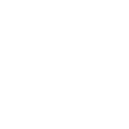
Kategoriat
Eduskuntaelämää
Hyvinvointi
Koulutus
kulttuuri
Tasa-arvo
Tiedotteet
Valtiopäivätoimet
Valtuustotoimet
Yleinen