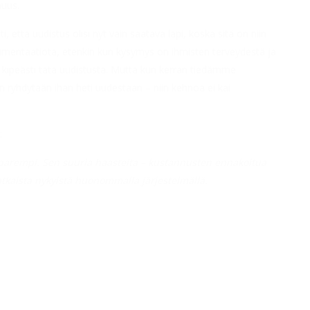
muus.
, että uudistus olisi nyt vain saatava läpi, koska sitä on niin
umentaatiota, etenkin kun kysymys on ihmisten terveydestä ja
 kipeästi tätä uudistusta. Mutta kun kerran tiedämme
n ryhdytään ihan heti uudestaan – niin kehnoa ei kai
:
parempi. Sen suuria haasteita – kustannusten ennakoitua
atkaista nykyistä huonommalla järjestelmällä.