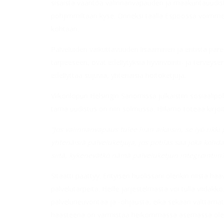
sisäistä vääntöä valinnanvapauden ja maakuntauudist
pohjimmiltaan kyse. Onneksi täällä Espoossa voimme 
kohtaan.
Palveluiden vaikuttavuuden lisääminen ja entistä pa
tarpeeseen, ovat edellytyksiä hyvinvointi- ja terveys
edellyttää sujuvia, yhtenäisiä hoitoketjuja.
Viikonlopun Helsingin Sanomissa julkaistiin sosiaalipo
tämä uudistus on niin solmussa. Hiilamo toteaa kirj
“Jos valinnanvapaus tulee liian aikaisin, se lyö rikki
yhtenäisiä palveluketjuja, jos potilas saa joka kohd
siitä, kykenevätkö nämä palveluketjun integrointiin?
Sitaatti päättyy. Erityisen huolissani olenkin niistä h
palvelutarpeita. Heille järjestelmästä voi tulla viida
palveluneuvontaa ja -ohjausta, eikä sekään välttämät
haasteena on varmistaa heikommassa asemassa olevien