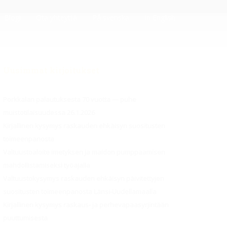
Blogi
Ota yhteyttä
På svenska
In English
Uusimmat kirjoitukset
Porkkalan palautuksesta 70 vuotta — puhe
muistotilaisuudessa 26.1.2026
Kirjallinen kysymys raskauden ehkäisyn suositusten
toimeenpanosta
Valtuustoaloite imetyksen ja maidon pumppaamisen
mahdollistamiseksi työajalla
Valtuustokysymys raskauden ehkäisyn päivitettyjen
suositusten toimeenpanosta Länsi-Uudellamaalla
Kirjallinen kysymys raskaus- ja perhevapaasyrjintään
puuttumisesta