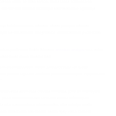
uksen välillä. Se ehkä kertoo, mistä tässä solmussa on
olla terveen kriittisiä molempia kapeakatseisia agendoja
rempi kohdentuminen, oikeaan aikaan ja myös oikeaan
erojen kaventamiselle. Integraation varmistaminen puolestaan
litiikan professori Heikki Hiilamon
ansiokas analyysi
siitä, miksi
oituksessaan muun muassa näin:
 palveluintegraation. Miten sote-järjestäjä voi luoda
assa poimia vapaasti itselleen palveluntuottajan, riippumatta
“
aavoittuvassa asemassa olevista ihmisistä, joilla on monisyisiä
kko, jossa suunnistamiseen tarvitaan entistä vahvempaa
tä riitä. Lausunnossa toteammekin, että esitetyn mallin
 henkilöiden palveluiden saanti, kyky valita itselleen