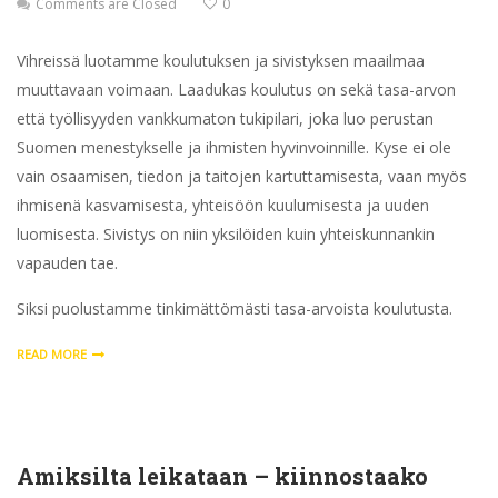
Comments are Closed
0
Vihreissä luotamme koulutuksen ja sivistyksen maailmaa
muuttavaan voimaan. Laadukas koulutus on sekä tasa-arvon
että työllisyyden vankkumaton tukipilari, joka luo perustan
Suomen menestykselle ja ihmisten hyvinvoinnille. Kyse ei ole
vain osaamisen, tiedon ja taitojen kartuttamisesta, vaan myös
ihmisenä kasvamisesta, yhteisöön kuulumisesta ja uuden
luomisesta. Sivistys on niin yksilöiden kuin yhteiskunnankin
vapauden tae.
Siksi puolustamme tinkimättömästi tasa-arvoista koulutusta.
READ MORE
Amiksilta leikataan – kiinnostaako