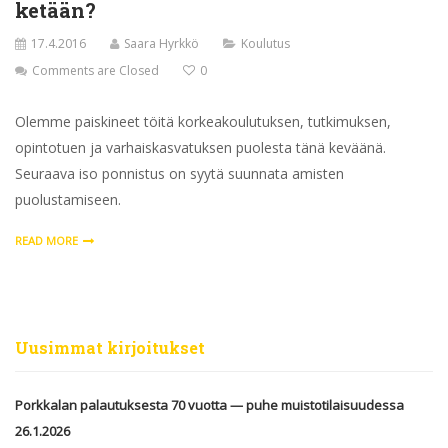
ketään?
17.4.2016
Saara Hyrkkö
Koulutus
Comments are Closed
0
Olemme paiskineet töitä korkeakoulutuksen, tutkimuksen,
opintotuen ja varhaiskasvatuksen puolesta tänä keväänä.
Seuraava iso ponnistus on syytä suunnata amisten
puolustamiseen.
READ MORE
Uusimmat kirjoitukset
Porkkalan palautuksesta 70 vuotta — puhe muistotilaisuudessa
26.1.2026