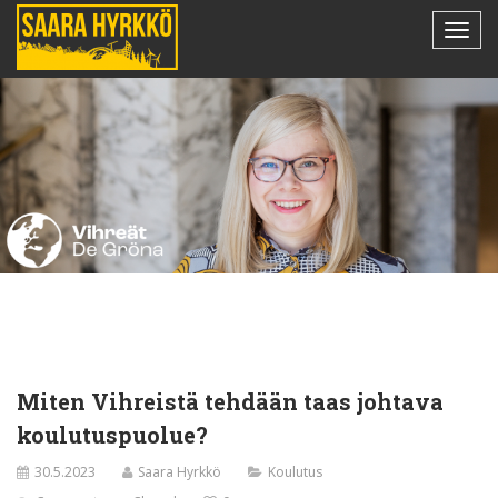
Miten Vihreistä tehdään taas johtava
koulutuspuolue?
30.5.2023
Saara Hyrkkö
Koulutus