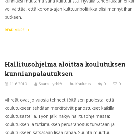
kunniaksi muutama sana kulttuurista. Hyvällä tahdollakaan ei kai
voi väittää, että korona-ajan kulttuuripolitiikka olisi mennyt ihan
putkeen.
READ MORE
Hallitusohjelma aloittaa koulutuksen
kunnianpalautuksen
11.6.2019
Saara Hyrkkö
Koulutus
0
0
Vihreät ovat jo vuosia tehneet töitä sen puolesta, että
koulutukseen tehdään merkittävät panostukset kaikilla
koulutusasteilla. Työn jälki näkyy hallitusohjelmassa:
koulutuksen ja tutkimuksen perusrahoitus turvataan ja
koulutukseen satsataan lisää rahaa. Suunta muuttuu.