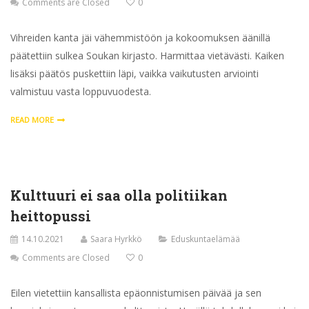
Comments are Closed
0
Vihreiden kanta jäi vähemmistöön ja kokoomuksen äänillä
päätettiin sulkea Soukan kirjasto. Harmittaa vietävästi. Kaiken
lisäksi päätös puskettiin läpi, vaikka vaikutusten arviointi
valmistuu vasta loppuvuodesta.
READ MORE
Kulttuuri ei saa olla politiikan
heittopussi
14.10.2021
Saara Hyrkkö
Eduskuntaelämää
Comments are Closed
0
Eilen vietettiin kansallista epäonnistumisen päivää ja sen