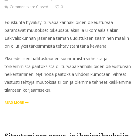
Comments are Closed
0
Eduskunta hyväksyi turvapaikanhakijoiden oikeusturvaa
parantavat muutokset oikeusapulakiin ja ulkomaalaislakiin.
Lakivaliokunnan jäsenenä tämän uudistuksen saaminen maaliin
on ollut yksi tärkeimmistä tehtävistäni tänä keväänä.
Yksi edellisen hallituskauden suurimmista virheistä ja
törkeimmistä päätöksistä oli turvapaikanhakijoiden oikeusturvan
heikentäminen. Nyt noita päätöksiä vihdoin kumotaan. Vihreät
vastusti tehtyjä muutoksia silloin ja olemme tehneet kaikkemme
tilanteen korjaamiseksi.
READ MORE
Sitoutuminen perus- ja ihmisoikeuksiin