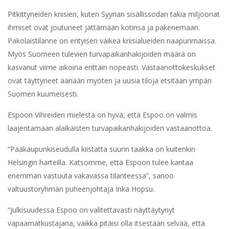
Pitkittyneiden kriisien, kuten Syyrian sisällissodan takia miljoonat
ihmiset ovat joutuneet jättämään kotinsa ja pakenemaan.
Pakolaistilanne on erityisen vaikea kriisialueiden naapurimaissa.
Myös Suomeen tulevien turvapaikanhakijoiden määrä on
kasvanut viime aikoina erittäin nopeasti. Vastaanottokeskukset
ovat täyttyneet ääriään myöten ja uusia tiloja etsitään ympäri
Suomen kuumeisesti.
Espoon Vihreiden mielestä on hyvä, että Espoo on valmis
laajentamaan alaikäisten turvapaikanhakijoiden vastaanottoa.
“Pääkaupunkiseudulla kiistatta suurin taakka on kuitenkin
Helsingin harteilla. Katsomme, että Espoon tulee kantaa
enemmän vastuuta vakavassa tilanteessa”, sanoo
valtuustoryhmän puheenjohtaja Inka Hopsu.
“Julkisuudessa Espoo on valitettavasti näyttäytynyt
vapaamatkustajana, vaikka pitäisi olla itsestään selvää, että