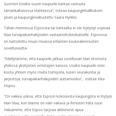
Suomen toisiksi suurin kaupunki kantaa vastuuta
tämänkaltaisessa tilanteessa”, toteaa kaupunginhallituksen
jäsen ja kaupunginvaltuutettu Saara Hyrkkö.
Tähän mennessä Espoosta tai Vantaalta ei ole löytynyt sopivaa
tilaa turvapaikanhakijoiden vastaanottokeskukselle. Espoossa
on kartoitettu muun muassa erilaisten koulurakennusten
soveltuvuutta.
”Edellytämme, että kaupunki jatkaa soveltuvan tilan etsimistä
yhdessä yksityisten omistajien kanssa. Lisäksi kaupunki voisi
koota yhteen myös muita toimijoita, kuten seurakuntia ja
järjestöjä, turvapaikanhakijoiden auttamiseksi”, esittää Inka
Hopsu.
”On vaikea uskoa, että Espoon kokoisesta kaupungista ei löytyisi
tilan tilaa, kun tilanne on näin vakava ja ihmisten hätä suuri.
Haluamme, että Espoo tarjoaa aktiivisesti apua