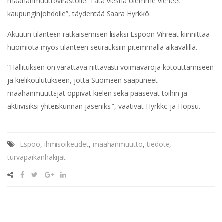
maahanmuuttovirastolle. Tätä viestiä olemme vieneet
kaupunginjohdolle”, täydentää Saara Hyrkkö.
Akuutin tilanteen ratkaisemisen lisäksi Espoon Vihreät kiinnittää
huomiota myös tilanteen seurauksiin pitemmällä aikavälillä.
“Hallituksen on varattava riittävästi voimavaroja kotouttamiseen
ja kielikoulutukseen, jotta Suomeen saapuneet
maahanmuuttajat oppivat kielen sekä pääsevät töihin ja
aktiivisiksi yhteiskunnan jäseniksi”, vaativat Hyrkkö ja Hopsu.
Espoo
,
ihmisoikeudet
,
maahanmuutto
,
tiedote
,
turvapaikanhakijat