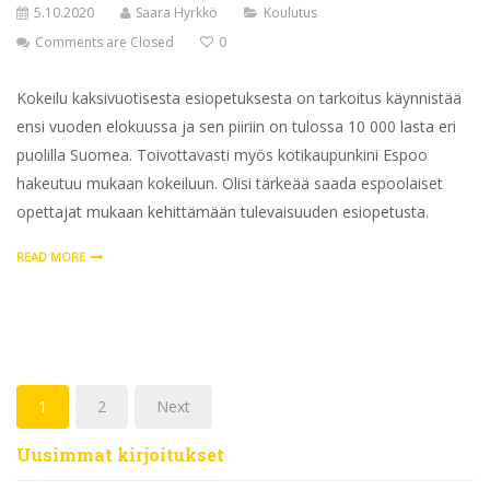
5.10.2020
Saara Hyrkkö
Koulutus
Comments are Closed
0
Kokeilu kaksivuotisesta esiopetuksesta on tarkoitus käynnistää
ensi vuoden elokuussa ja sen piiriin on tulossa 10 000 lasta eri
puolilla Suomea. Toivottavasti myös kotikaupunkini Espoo
hakeutuu mukaan kokeiluun. Olisi tärkeää saada espoolaiset
opettajat mukaan kehittämään tulevaisuuden esiopetusta.
READ MORE
1
2
Next
Uusimmat kirjoitukset