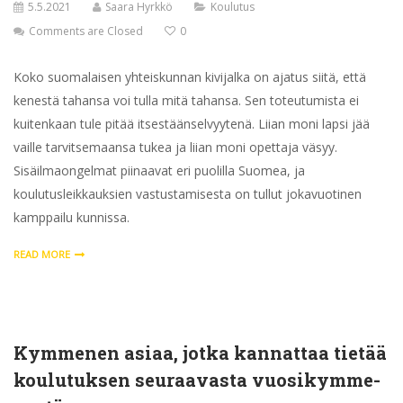
5.5.2021
Saara Hyrkkö
Koulutus
Comments are Closed
0
Koko suomalaisen yhteiskunnan kivijalka on ajatus siitä, että
kenestä tahansa voi tulla mitä tahansa. Sen toteutumista ei
kuitenkaan tule pitää itsestäänselvyytenä. Liian moni lapsi jää
vaille tarvitsemaansa tukea ja liian moni opettaja väsyy.
Sisäilmaongelmat piinaavat eri puolilla Suomea, ja
koulutusleikkauksien vastustamisesta on tullut jokavuotinen
kamppailu kunnissa.
READ MORE
Kymmenen asiaa, jotka kannattaa tietää
koulutuksen seuraavasta vuosikym­me­