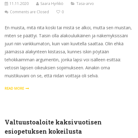
11.11.2020
Saara Hyrkkö
Tasa-arvo
Comments are Closed
0
En muista, mitä riita koski tai mistä se alkoi, mutta sen muistan,
miten se päättyi. Taisin olla alakouluikäinen ja näkemyksissäni
juuri niin vankkumaton, kuin vain kuvitella saattaa. Olin ehkä
jäämässä alakynteen kiistassa, kunnes iskin pöytään
tehokkaimman argumentin, jonka lapsi voi isälleen esittää:
vetosin lapsen oikeuksien sopimukseen. Ainakin oma
muistikuvani on se, että riidan voittaja oli selvä.
READ MORE
Valtuustoaloite kaksivuotisen
esiopetuksen kokeilusta