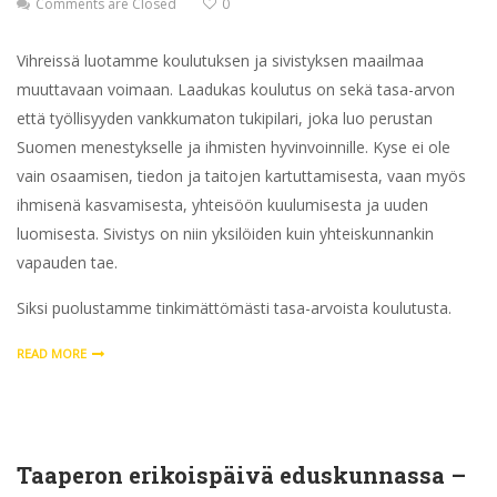
Comments are Closed
0
Vihreissä luotamme koulutuksen ja sivistyksen maailmaa
muuttavaan voimaan. Laadukas koulutus on sekä tasa-arvon
että työllisyyden vankkumaton tukipilari, joka luo perustan
Suomen menestykselle ja ihmisten hyvinvoinnille. Kyse ei ole
vain osaamisen, tiedon ja taitojen kartuttamisesta, vaan myös
ihmisenä kasvamisesta, yhteisöön kuulumisesta ja uuden
luomisesta. Sivistys on niin yksilöiden kuin yhteiskunnankin
vapauden tae.
Siksi puolustamme tinkimättömästi tasa-arvoista koulutusta.
READ MORE
Taaperon erikoispäivä eduskunnassa –