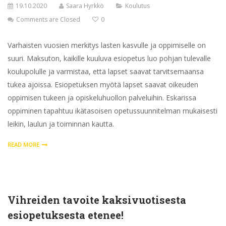
19.10.2020
Saara Hyrkkö
Koulutus
Comments are Closed
0
Varhaisten vuosien merkitys lasten kasvulle ja oppimiselle on
suuri. Maksuton, kaikille kuuluva esiopetus luo pohjan tulevalle
koulupolulle ja varmistaa, että lapset saavat tarvitsemaansa
tukea ajoissa. Esiopetuksen myötä lapset saavat oikeuden
oppimisen tukeen ja opiskeluhuollon palveluihin. Eskarissa
oppiminen tapahtuu ikätasoisen opetussuunnitelman mukaisesti
leikin, laulun ja toiminnan kautta.
READ MORE
Vihreiden tavoite kaksivuotisesta
esiopetuksesta etenee!