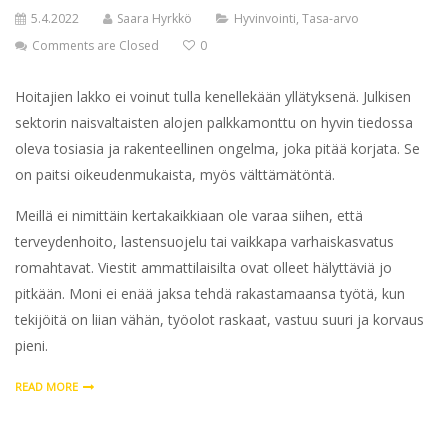
5.4.2022
Saara Hyrkkö
Hyvinvointi
,
Tasa-arvo
Comments are Closed
0
Hoitajien lakko ei voinut tulla kenellekään yllätyksenä. Julkisen
sektorin naisvaltaisten alojen palkkamonttu on hyvin tiedossa
oleva tosiasia ja rakenteellinen ongelma, joka pitää korjata. Se
on paitsi oikeudenmukaista, myös välttämätöntä.
Meillä ei nimittäin kertakaikkiaan ole varaa siihen, että
terveydenhoito, lastensuojelu tai vaikkapa varhaiskasvatus
romahtavat. Viestit ammattilaisilta ovat olleet hälyttäviä jo
pitkään. Moni ei enää jaksa tehdä rakastamaansa työtä, kun
tekijöitä on liian vähän, työolot raskaat, vastuu suuri ja korvaus
pieni.
READ MORE