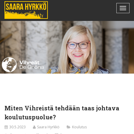
Miten Vihreistä tehdään taas johtava
koulutuspuolue?
30.5.2023
Saara Hyrkkö
Koulutus