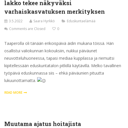
lakko tekee näkyväksi
varhaiskasvatuksen merkityksen
3.5.2022
Saara Hyrkkö
Eduskuntaelämää
Comments are Closed
0
Taaperolla oli tänään erikoispäivä äidin mukana töissä. Hän
osallistui valiokunnan kokouksiin, nukkui päiväunet
neuvotteluhuoneessa, tapasi mediaa kuppilassa ja riemuitsi
kipitellessään eduskuntatalon pitkillä käytävillä. Melko tavallinen
työpäivä eduskunnassa siis – ehkä päiväunien pituutta
lukuunottamatta.
READ MORE
Muutama ajatus hoitajista