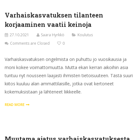
Varhaiskasvatuksen tilanteen
korjaaminen vaatii keinoja
27.10.2021
Saara Hyrkkö
Koulutus
Comments are Closed
0
Varhaiskasvatuksen ongelmista on puhuttu jo vuosikausia ja
moni kokee voimattomuutta. Mutta ekan kerran aikoihin asia
tuntuu nyt nousseen laajasti ihmisten tietoisuuteen. Tästä suuri
kiitos kuuluu alan ammattilaisille, jotka ovat kertoneet
kokemuksistaan ja lähteneet liikkeelle.
READ MORE
Muutama ajatus varhaiskasvatuksesta