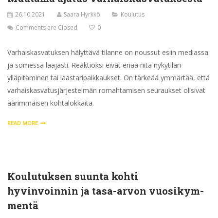
26.10.2021
Saara Hyrkkö
Koulutus
Comments are Closed
0
Varhaiskasvatuksen hälyttävä tilanne on noussut esiin mediassa
ja somessa laajasti. Reaktioksi eivät enää riitä nykytilan
ylläpitäminen tai laastaripaikkaukset. On tärkeää ymmärtää, että
varhaiskasvatusjärjestelmän romahtamisen seuraukset olisivat
äärimmäisen kohtalokkaita.
READ MORE
Koulutuksen suunta kohti
hyvinvoinnin ja tasa-arvon vuosikym­
mentä