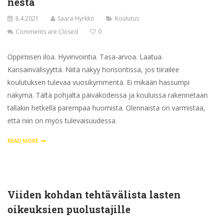
nestä
8.4.2021
Saara Hyrkkö
Koulutus
Comments are Closed
0
Oppimisen iloa. Hyvinvointia. Tasa-arvoa. Laatua.
Kansainvälisyyttä. Niitä näkyy horisontissa, jos tiirailee
koulutuksen tulevaa vuosikymmentä. Ei mikään hassumpi
näkymä. Tältä pohjalta päiväkodeissa ja kouluissa rakennetaan
tälläkin hetkellä parempaa huomista. Olennaista on varmistaa,
että niin on myös tulevaisuudessa.
READ MORE
Viiden kohdan tehtävälista lasten
oikeuksien puolustajille