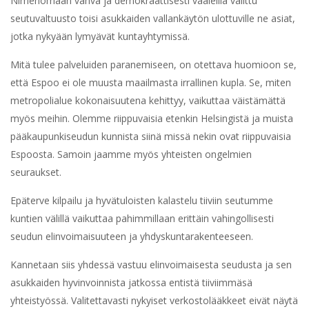
Nimenomaan vahva ja demokraattisesti vaaleilla valittu
seutuvaltuusto toisi asukkaiden vallankäytön ulottuville ne asiat,
jotka nykyään lymyävät kuntayhtymissä.
Mitä tulee palveluiden paranemiseen, on otettava huomioon se,
että Espoo ei ole muusta maailmasta irrallinen kupla. Se, miten
metropolialue kokonaisuutena kehittyy, vaikuttaa väistämättä
myös meihin. Olemme riippuvaisia etenkin Helsingistä ja muista
pääkaupunkiseudun kunnista siinä missä nekin ovat riippuvaisia
Espoosta. Samoin jaamme myös yhteisten ongelmien
seuraukset.
Epäterve kilpailu ja hyvätuloisten kalastelu tiiviin seutumme
kuntien välillä vaikuttaa pahimmillaan erittäin vahingollisesti
seudun elinvoimaisuuteen ja yhdyskuntarakenteeseen.
Kannetaan siis yhdessä vastuu elinvoimaisesta seudusta ja sen
asukkaiden hyvinvoinnista jatkossa entistä tiiviimmäsä
yhteistyössä. Valitettavasti nykyiset verkostolääkkeet eivät näytä