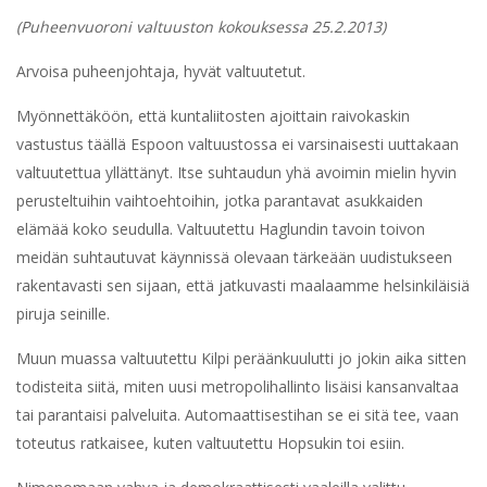
(Puheenvuoroni valtuuston kokouksessa 25.2.2013)
Arvoisa puheenjohtaja, hyvät valtuutetut.
Myönnettäköön, että kuntaliitosten ajoittain raivokaskin
vastustus täällä Espoon valtuustossa ei varsinaisesti uuttakaan
valtuutettua yllättänyt. Itse suhtaudun yhä avoimin mielin hyvin
perusteltuihin vaihtoehtoihin, jotka parantavat asukkaiden
elämää koko seudulla. Valtuutettu Haglundin tavoin toivon
meidän suhtautuvat käynnissä olevaan tärkeään uudistukseen
rakentavasti sen sijaan, että jatkuvasti maalaamme helsinkiläisiä
piruja seinille.
Muun muassa valtuutettu Kilpi peräänkuulutti jo jokin aika sitten
todisteita siitä, miten uusi metropolihallinto lisäisi kansanvaltaa
tai parantaisi palveluita. Automaattisestihan se ei sitä tee, vaan
toteutus ratkaisee, kuten valtuutettu Hopsukin toi esiin.