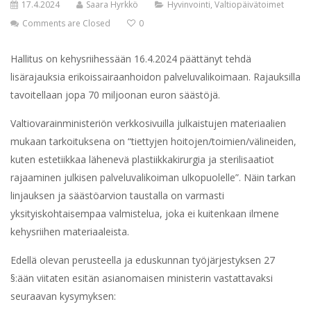
17.4.2024
Saara Hyrkkö
Hyvinvointi
,
Valtiopäivätoimet
Comments are Closed
0
Hallitus on kehysriihessään 16.4.2024 päättänyt tehdä
lisärajauksia erikoissairaanhoidon palveluvalikoimaan. Rajauksilla
tavoitellaan jopa 70 miljoonan euron säästöjä.
Valtiovarainministeriön verkkosivuilla julkaistujen materiaalien
mukaan tarkoituksena on “tiettyjen hoitojen/toimien/välineiden,
kuten estetiikkaa lähenevä plastiikkakirurgia ja sterilisaatiot
rajaaminen julkisen palveluvalikoiman ulkopuolelle”. Näin tarkan
linjauksen ja säästöarvion taustalla on varmasti
yksityiskohtaisempaa valmistelua, joka ei kuitenkaan ilmene
kehysriihen materiaaleista.
Edellä olevan perusteella ja eduskunnan työjärjestyksen 27
§:ään viitaten esitän asianomaisen ministerin vastattavaksi
seuraavan kysymyksen: